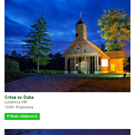
Crkva sv. Duha
Lučelnica 38F
10451 Pisarovina
Prikaži udaljenost