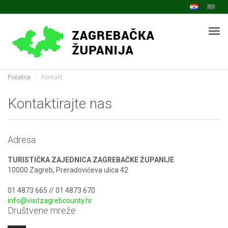
Navi
Početna
Kontakt
Kontaktirajte nas
Adresa
TURISTIČKA ZAJEDNICA ZAGREBAČKE ŽUPANIJE
10000 Zagreb, Preradovićeva ulica 42
01 4873 665 // 01 4873 670
info@visitzagrebcounty.hr
Društvene mreže