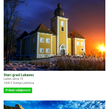
Stari grad Lukavec
Lužec ulica 15
10412 Gornja Lomnica
Prikaži udaljenost