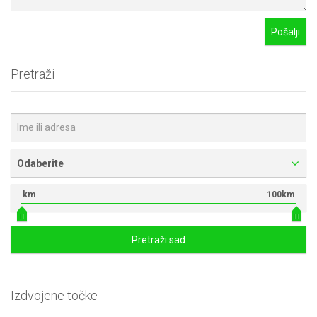
Pretraži
Odaberite
km
100km
Pretraži sad
Izdvojene točke