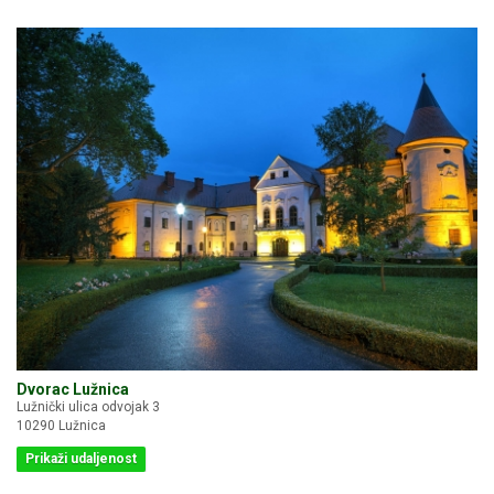
Dvorac Lužnica
Lužnički ulica odvojak 3
10290 Lužnica
Prikaži udaljenost