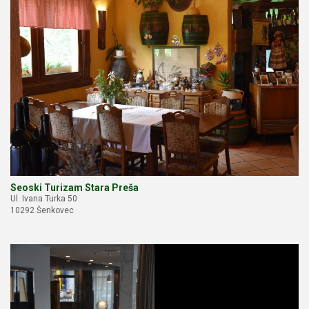
Seoski Turizam Stara Preša
Ul. Ivana Turka 50
10292 Šenkovec