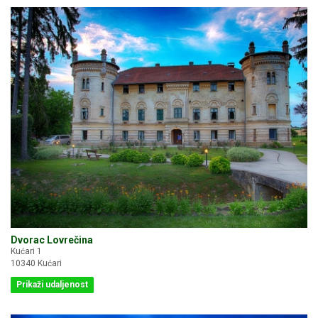
Dvorac Lovrečina
Kućari 1
10340 Kućari
Prikaži udaljenost