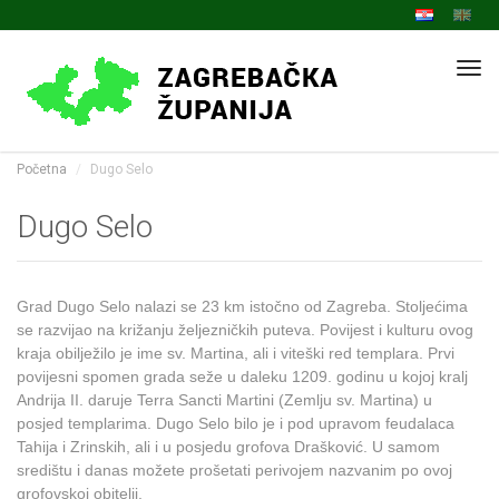
Navi
Početna
Dugo Selo
Dugo Selo
Grad Dugo Selo nalazi se 23 km istočno od Zagreba. Stoljećima
se razvijao na križanju željezničkih puteva. Povijest i kulturu ovog
kraja obilježilo je ime sv. Martina, ali i viteški red templara. Prvi
povijesni spomen grada seže u daleku 1209. godinu u kojoj kralj
Andrija II. daruje Terra Sancti Martini (Zemlju sv. Martina) u
posjed templarima. Dugo Selo bilo je i pod upravom feudalaca
Tahija i Zrinskih, ali i u posjedu grofova Drašković. U samom
središtu i danas možete prošetati perivojem nazvanim po ovoj
grofovskoj obitelji.