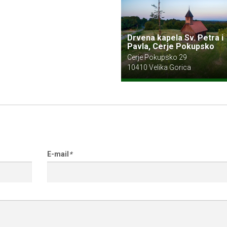
Drvena kapela Sv. Petra i
Pavla, Cerje Pokupsko
Cerje Pokupsko 29
10410 Velika Gorica
E-mail
*