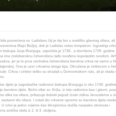
bila posvećena sv. Ladislavu čiji je kip bio u središtu glavnog oltara, ali 
posvećena Majci Božjoj, dok je Ladislav ostao konpatron. Izgradnja crk
 biskupa Jurja Branjuga, započela je 1736., a dovršena 1739. godine.
a ima zrelobaroknu četverolisnu lađu svođenu kupolastim svodom. Arh
 važna, jer je to prva centralna četverolisna barokna crkva ne samo u H
Štajerskoj. Ona je uzor crkvama istoga tipa. Okružena je cinktorom s četi
ule. Crkva i cinktor teško su stradali u Domovinskom ratu, ali je otada
no.
ltar djelo je zagrebačke radionice biskupa Branjuga iz oko 1740. godine
je barokno djelo. Bočni oltar sv. Križa, iz iste radionice kao i glavni, po
idna slika iza oltara, prikazuje duboki pejzaž izvan zidina Jeruzalema u s
 sastavni dio oltara. I ostali dio crkvene opreme su barokna djela visok
e. U crkvi je jedno vrijeme kao škropionica služila naopako okrenuta i
na antička stela iz 2. ili 3. stoljeća.