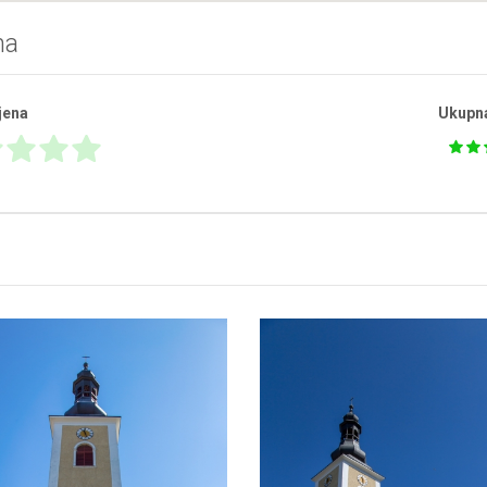
na
jena
Ukupn