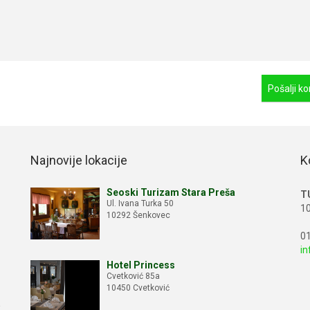
Najnovije lokacije
K
Seoski Turizam Stara Preša
T
Ul. Ivana Turka 50
10
10292 Šenkovec
01
in
Hotel Princess
Cvetković 85a
10450 Cvetković
e