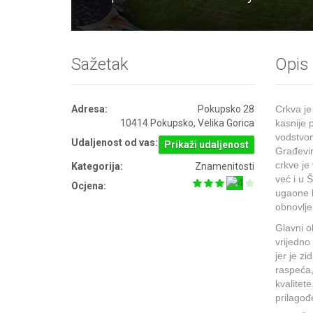
Sažetak
Opis
Adresa:
Pokupsko 28
Crkva je 
10414 Pokupsko, Velika Gorica
kasnije 
vodstvom
Udaljenost od vas:
Prikaži udaljenost
Građevin
crkve je
Kategorija:
Znamenitosti
već i u 
Ocjena:
ugaone k
obnovlje
Glavni o
vrijedno 
jer je z
raspeća,
kvalitet
prilagođe