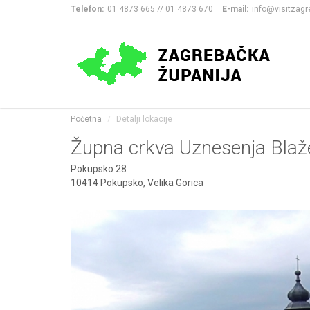
Telefon:
01 4873 665 // 01 4873 670
E-mail:
info@visitzagr
Početna
Detalji lokacije
Župna crkva Uznesenja Blaže
Pokupsko 28
10414 Pokupsko, Velika Gorica