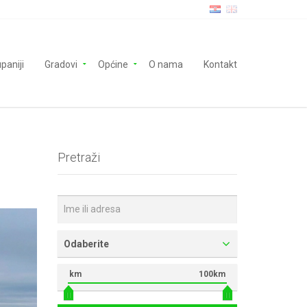
paniji
Gradovi
Općine
O nama
Kontakt
Pretraži
Odaberite
km
100km