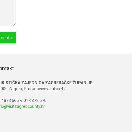
ontakt
URISTIČKA ZAJEDNICA ZAGREBAČKE ŽUPANIJE
000 Zagreb, Preradovićeva ulica 42
 4873 665 // 01 4873 670
fo@visitzagrebcounty.hr