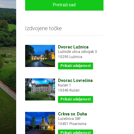
Pretraži sad
Izdvojene točke
Dvorac Lužnica
Lužnički ulica odvojak 3
10290 Lužnica
Prikaži udaljenost
Dvorac Lovrečina
Kućari 1
10340 Kućari
Prikaži udaljenost
Crkva sv. Duha
Lučelnica 38F
10451 Pisarovina
Prikaži udaljenost