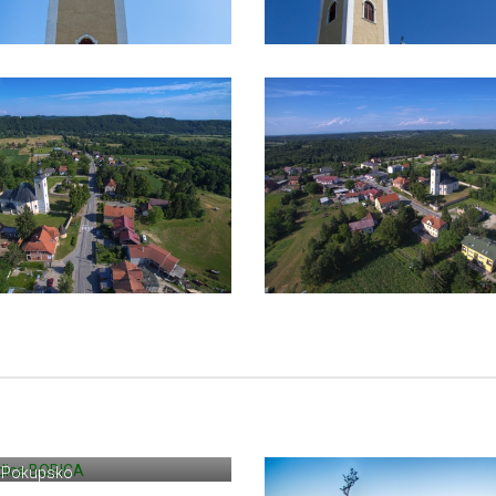
ndica BOBICA
ski Gladovec 144
 Pokupsko