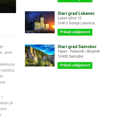
Stari grad Lukavec
Lužec ulica 15
10412 Gornja Lomnica
Prikaži udaljenost
je
Stari grad Samobor
Tepec - Palacnik i Stražnik
ve, pod
10430 Samobor
itektura
Prikaži udaljenost
rvatskoj,
ri
 sve
 i
seban je
ceni
e