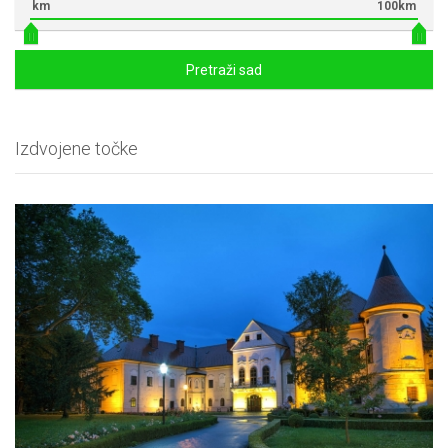
km
100km
Pretraži sad
Izdvojene točke