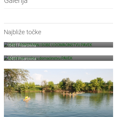
Galerija
Najbliže točke
CWQ - APARTMAN I SOBE U DOMAĆINSTVU PAVEK
Trg Stjepana Radića 17
10451 Pisarovina
Apartman i sobe u domaćinstvu PAVEK
Trg Stjepana Radića 17
10451 Pisarovina