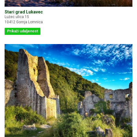
Stari grad Lukavec
Lužec ulica 15
10412 Gornja Lomnica
Prikaži udaljenost