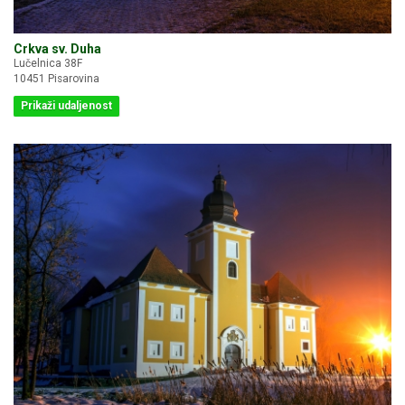
Crkva sv. Duha
Lučelnica 38F
10451 Pisarovina
Prikaži udaljenost