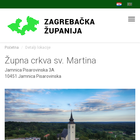
Navi
Početna
Detalji lokacije
Župna crkva sv. Martina
Jamnica Pisarovinska 3A
10451 Jamnica Pisarovinska