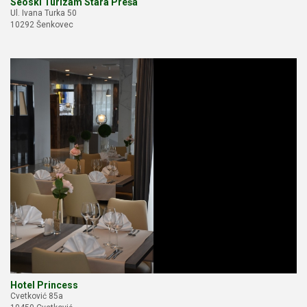
Seoski Turizam Stara Preša
Ul. Ivana Turka 50
10292 Šenkovec
Hotel Princess
Cvetković 85a