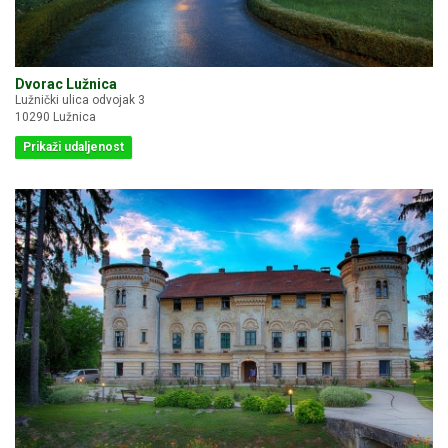
Dvorac Lužnica
Lužnički ulica odvojak 3
10290 Lužnica
Prikaži udaljenost