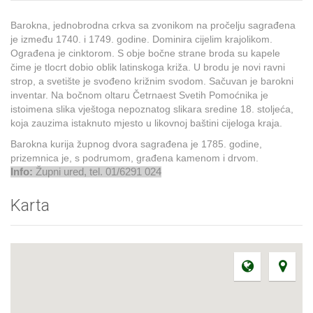
Barokna, jednobrodna crkva sa zvonikom na pročelju sagrađena
je između 1740. i 1749. godine. Dominira cijelim krajolikom.
Ograđena je cinktorom. S obje bočne strane broda su kapele
čime je tlocrt dobio oblik latinskoga križa. U brodu je novi ravni
strop, a svetište je svođeno križnim svodom. Sačuvan je barokni
inventar. Na bočnom oltaru Četrnaest Svetih Pomoćnika je
istoimena slika vještoga nepoznatog slikara sredine 18. stoljeća,
koja zauzima istaknuto mjesto u likovnoj baštini cijeloga kraja.
Barokna kurija župnog dvora sagrađena je 1785. godine,
prizemnica je, s podrumom, građena kamenom i drvom.
Info:
Župni ured, tel. 01/6291 024
Karta