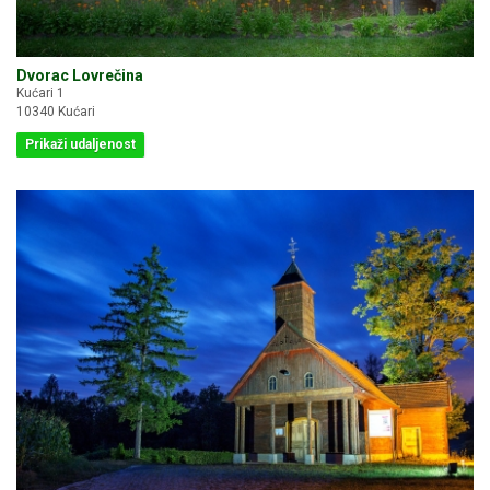
Dvorac Lovrečina
Kućari 1
10340 Kućari
Prikaži udaljenost