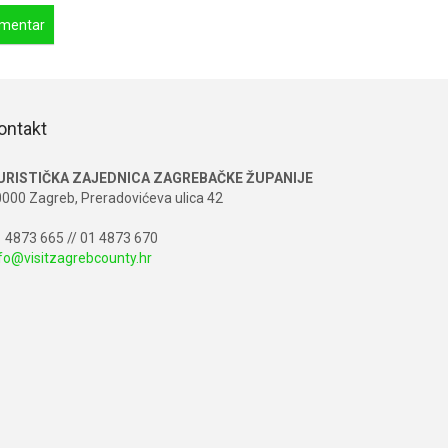
ontakt
URISTIČKA ZAJEDNICA ZAGREBAČKE ŽUPANIJE
000 Zagreb, Preradovićeva ulica 42
 4873 665 // 01 4873 670
fo@visitzagrebcounty.hr