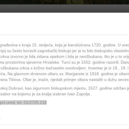
građevina s kraja 15. stoljeća, koja je barokizirana 1720. godine. U sr
njoj su često boravili zagrebački biskupi jer je tu bilo biskupsko vlastelin
crkva izvorno je bila zidana opekom i bila je neožbukana, što je u to vr
t na prostorima sjeverne Hrvatske. Turci su je 1552. godine razorili. Dan
ožbukana crkva s križno bačvastim svodovljem. Inventar je iz 18., 19. 
jeća. Na glavnom drvenom oltaru sv. Margarete iz 1918. godine je oltar
Ivana Tišova. Oltar je, inače, rijedak primjer oltara nastalih u duhu secesi
skoj Dubravi, kao sigurnom biskupskom mjestu, 1527. godine održan j
 sabor na kojemu je za kralja izabran Ivan Zapolja.
ni ured, tel. 01/2725 218
a