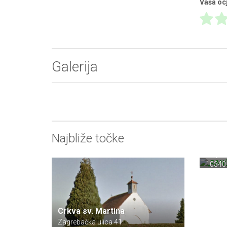
Vaša oc
Galerija
„RAN
Najbliže točke
odmo
Poljan
10340
Crkva sv. Martina
Zagrebačka ulica 41