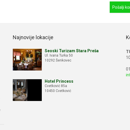
Najnovije lokacije
K
Seoski Turizam Stara Preša
T
Ul. Ivana Turka 50
10
10292 Šenkovec
01
in
Hotel Princess
Cvetković 85a
10450 Cvetković
e
e