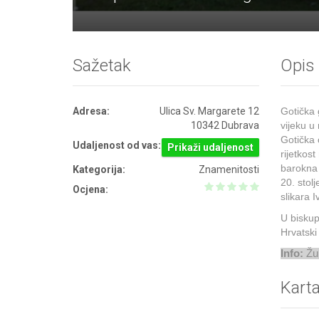
Sažetak
Opis
Adresa:
Ulica Sv. Margarete 12
Gotička 
10342 Dubrava
vijeku u 
Gotička 
Udaljenost od vas:
Prikaži udaljenost
rijetkos
barokna 
Kategorija:
Znamenitosti
20. stol
Ocjena:
slikara 
U biskup
Hrvatski
Info:
Žup
Kart