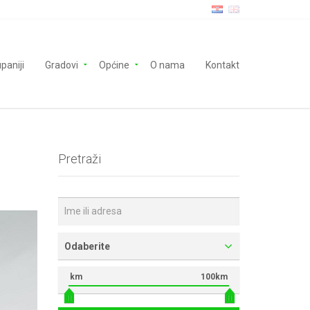
paniji
Gradovi
Općine
O nama
Kontakt
Pretraži
Odaberite
km
100km