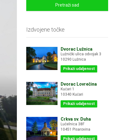
Pretraži sad
Izdvojene točke
Dvorac Lužnica
Lužnički ulica odvojak 3
10290 Lužnica
Prikaži udaljenost
Dvorac Lovrečina
Kućari 1
10340 Kućari
Prikaži udaljenost
Crkva sv. Duha
Lučelnica 38F
10451 Pisarovina
Prikaži udaljenost