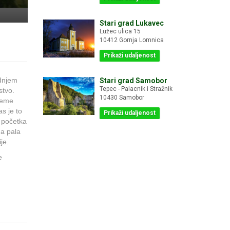
Stari grad Lukavec
Lužec ulica 15
10412 Gornja Lomnica
Prikaži udaljenost
ednjem
Stari grad Samobor
Tepec - Palacnik i Stražnik
stvo.
10430 Samobor
ijeme
as je to
Prikaži udaljenost
i početka
na pala
je.
e