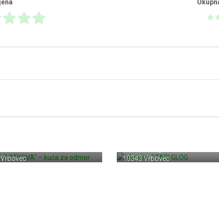
jena
Ukupn
Č POTKOVA“ – kuća za
r
Izletište STARI GLOG
a 211
Ul. Stari Glog 28
 Vrbovec
10343 Vrbovec