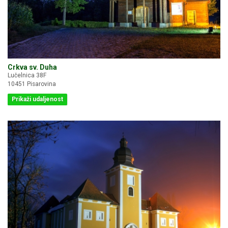
Crkva sv. Duha
Lučelnica 38F
10451 Pisarovina
Prikaži udaljenost