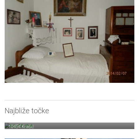
Najbliže točke
Hiža Mrzljak
Krašić 72
10454 Krašić