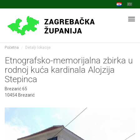
Navi
Početna
Detalji lokacije
Etnografsko-memorijalna zbirka u
rodnoj kuća kardinala Alojzija
Stepinca
Brezarić 65
10454 Brezarić