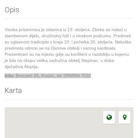
Opis
Visoka prizemnica je zidanica iz 19. stoljeća. Zbirka se nalazi u
stambenom dijelu,
družinskoj hiži
i u vinskom podrumu. Predmeti
su uglavnom tradicijski s kraja 19. i početka 20. stoljeća. Nekoliko
predmeta odnosi se na članove obitelji i samog kardinala.
Prezentirani su na mjestu gdje su korišteni u razdoblju u kojemu
je bila na okupu velika zadružna obitelj Stepinac, u doba
dječaštva Alojzija.
Info:
Brezarić 65, Krašić, tel. 099/694 7032
Karta