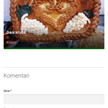
Dani kruha
Krašić
Komentari
Ime
*