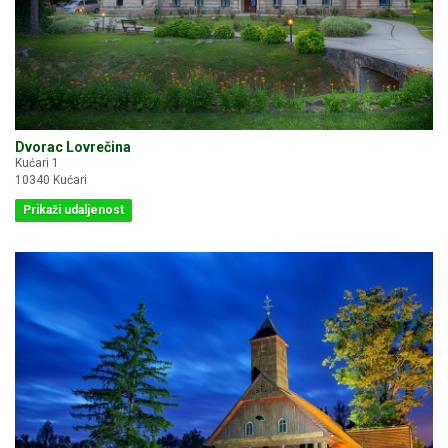
Dvorac Lovrečina
Kućari 1
10340 Kućari
Prikaži udaljenost