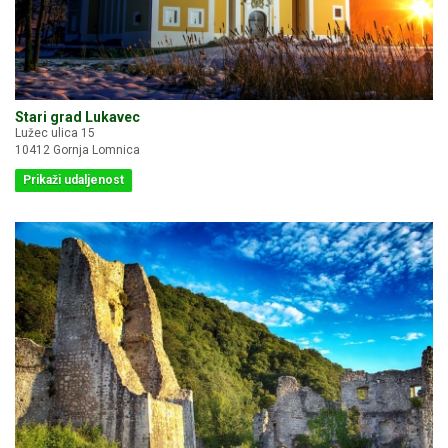
Stari grad Lukavec
Lužec ulica 15
10412 Gornja Lomnica
Prikaži udaljenost