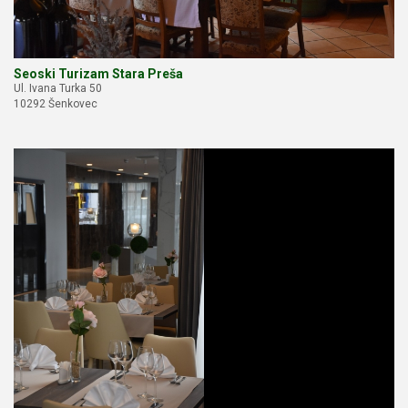
Seoski Turizam Stara Preša
Ul. Ivana Turka 50
10292 Šenkovec