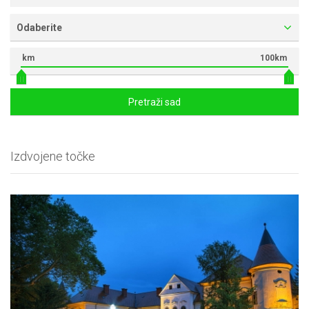
Odaberite
km
100km
Pretraži sad
Izdvojene točke