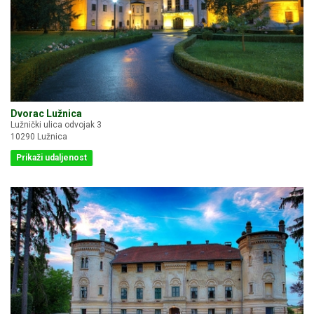
Dvorac Lužnica
Lužnički ulica odvojak 3
10290 Lužnica
Prikaži udaljenost