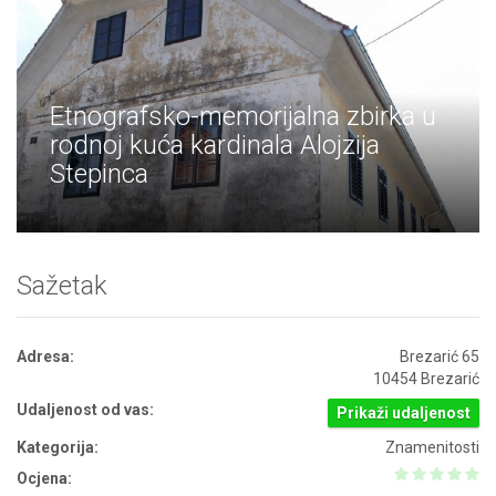
Etnografsko-memorijalna zbirka u
rodnoj kuća kardinala Alojzija
Stepinca
Sažetak
Adresa:
Brezarić 65
10454 Brezarić
Udaljenost od vas:
Prikaži udaljenost
Kategorija:
Znamenitosti
Ocjena: