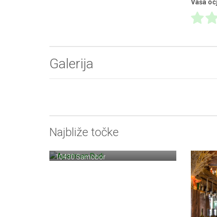
Vaša oc
Galerija
Najbliže točke
Apartman Rudi
Perkovčeva 9
10430 Samobor