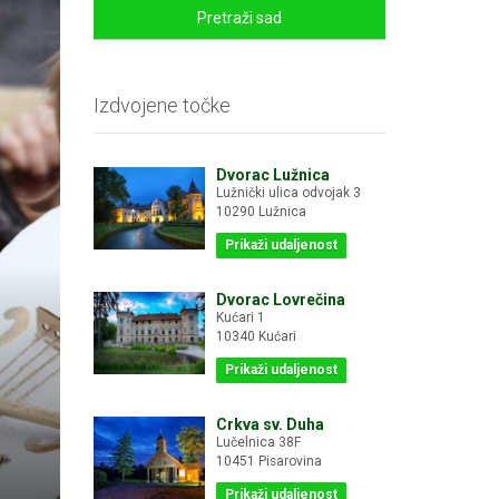
Pretraži sad
Izdvojene točke
Dvorac Lužnica
Lužnički ulica odvojak 3
10290 Lužnica
Prikaži udaljenost
Dvorac Lovrečina
Kućari 1
10340 Kućari
Prikaži udaljenost
Crkva sv. Duha
Lučelnica 38F
10451 Pisarovina
Prikaži udaljenost