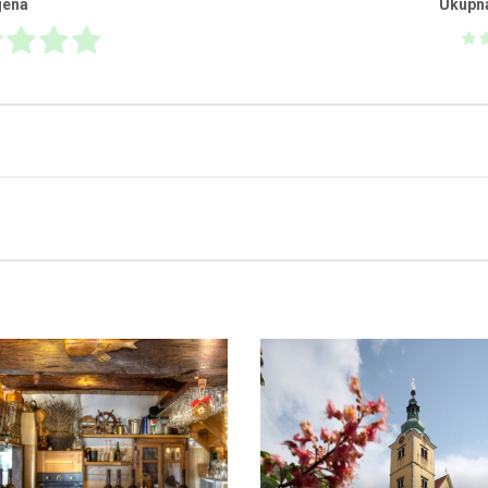
jena
Ukupn