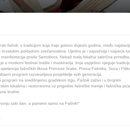
ski fašnik
, s tradicijom koja traje gotovo dvjesto godina, među najstariji
 hrvatskim pokladnim svečanostima. Ujedno je i najvažnija i najveća tur
manifestacija grada Samobora. Nekad mala lokalna satirična priredba
 je u moderni festival mašte i maskiranja, koja uspješno njeguje tradicij
u
spelancija
fašničkih likova Princeze Srake, Princa Fašnika, Suca i Fiška
abavni program razveseljava posjetitelje svih generacija.
li program na središnjemu gradskom trgu,
Fašnik
zaživi i u brojnim
kim lokalima i restoranima uz prigodne fašničke menije i fašnička pića
vne krafne.
noriju saki dan, a pametni samo na Fašnik!“
a