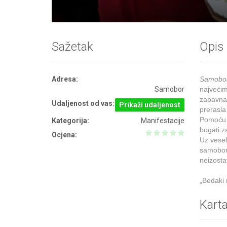
Sažetak
Opis
Adresa:
Samobor
Samobor
najvećim
zabavna 
Udaljenost od vas:
Prikaži udaljenost
prerasla
Pomoć
Kategorija:
Manifestacije
bogati z
Ocjena:
Uz vese
samobors
neizosta
„Bedaki 
Kart