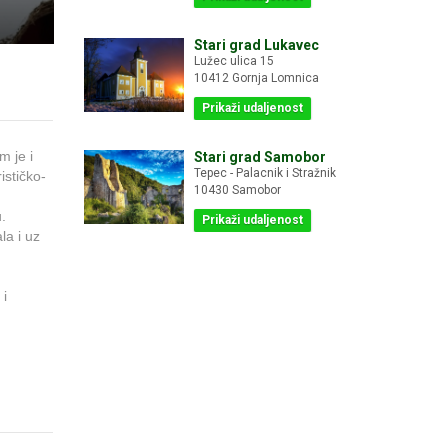
Stari grad Lukavec
Lužec ulica 15
10412 Gornja Lomnica
Prikaži udaljenost
m je i
Stari grad Samobor
Tepec - Palacnik i Stražnik
ističko-
10430 Samobor
,
u.
Prikaži udaljenost
la i uz
 i