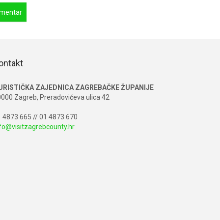
ontakt
URISTIČKA ZAJEDNICA ZAGREBAČKE ŽUPANIJE
000 Zagreb, Preradovićeva ulica 42
 4873 665 // 01 4873 670
fo@visitzagrebcounty.hr