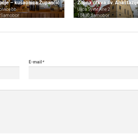
očje – kušaonica Župančić
Župna crkva sv. Anastazij
olvice bb
Ulica Svete Ane 2
 Samobor
10430 Samobor
E-mail
*