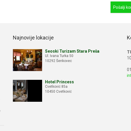
Najnovije lokacije
K
Seoski Turizam Stara Preša
T
Ul. Ivana Turka 50
10
10292 Šenkovec
01
in
Hotel Princess
Cvetković 85a
10450 Cvetković
e
e