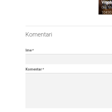
Vinot
Gaj, M
10430
Komentari
Ime
*
Komentar
*