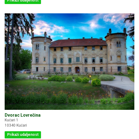
Prikaži udaljenost
Dvorac Lovrečina
Kućari 1
10340 Kućari
Prikaži udaljenost