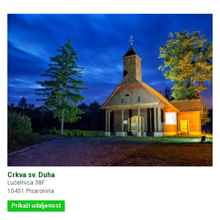
Crkva sv. Duha
Lučelnica 38F
10451 Pisarovina
Prikaži udaljenost