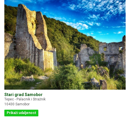
Stari grad Samobor
Tepec - Palacnik i Stražnik
10430 Samobor
Prikaži udaljenost