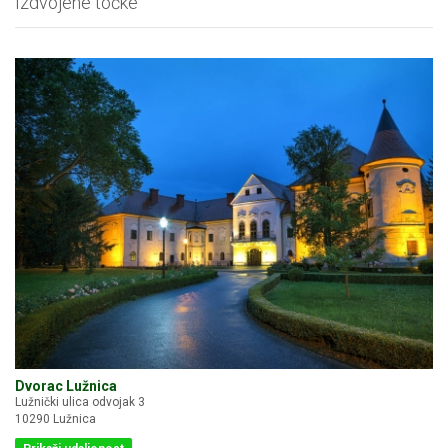
Izdvojene točke
Dvorac Lužnica
Lužnički ulica odvojak 3
10290 Lužnica