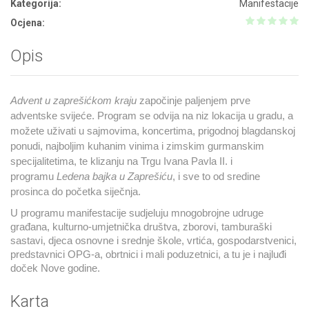
Kategorija:
Manifestacije
Ocjena:
Opis
Advent u zaprešićkom kraju
započinje paljenjem prve
adventske svijeće. Program se odvija na niz lokacija u gradu, a
možete uživati u sajmovima, koncertima, prigodnoj blagdanskoj
ponudi, najboljim kuhanim vinima i zimskim gurmanskim
specijalitetima, te klizanju na Trgu Ivana Pavla II. i
programu
Ledena bajka u Zaprešiću
, i sve to od sredine
prosinca do početka siječnja.
U programu manifestacije sudjeluju mnogobrojne udruge
građana, kulturno-umjetnička društva, zborovi, tamburaški
sastavi, djeca osnovne i srednje škole, vrtića, gospodarstvenici,
predstavnici OPG-a, obrtnici i mali poduzetnici, a tu je i najluđi
doček Nove godine.
Karta