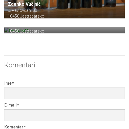
Zdenko Vučinić
D. Pavlovčani 8b
10450 Jastrebarsko
OPG CIBAN
Pavlovčani 12c
10450 Jastrebarsko
Komentari
Ime
*
E-mail
*
Komentar
*