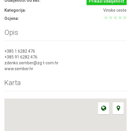
Udaljenost od vas:
Prikaži udaljenost
Kategorija:
Vinske ceste
Ocjena:
Opis
+385 1 6282 476
+385 91 6282 476
zdenko.sember@zg.t-com.hr
www.sember.hr
Karta