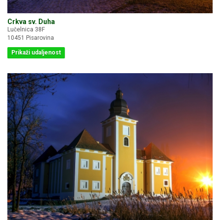
Crkva sv. Duha
Lučelnica 38F
10451 Pisarovina
Prikaži udaljenost