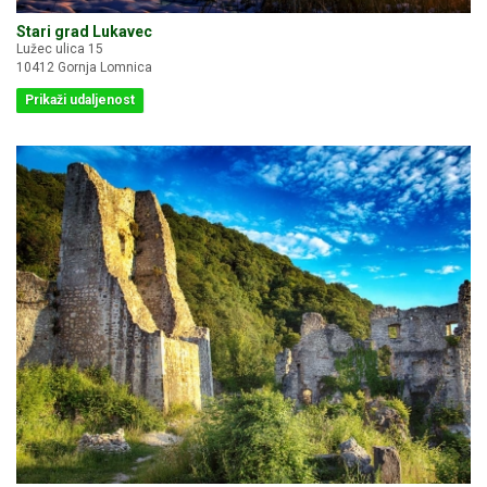
Stari grad Lukavec
Lužec ulica 15
10412 Gornja Lomnica
Prikaži udaljenost