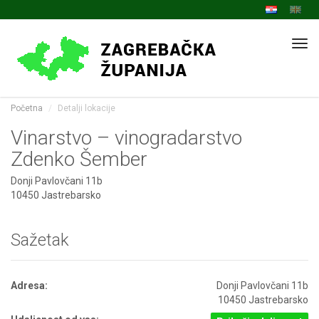
Navi
Početna
Detalji lokacije
Vinarstvo – vinogradarstvo
Zdenko Šember
Donji Pavlovčani 11b
10450 Jastrebarsko
Sažetak
Adresa:
Donji Pavlovčani 11b
10450 Jastrebarsko