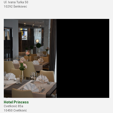
Ul. Ivana Turka 50
10292 Šenkovec
Hotel Princess
Cvetković 85a
10450 Cvetković