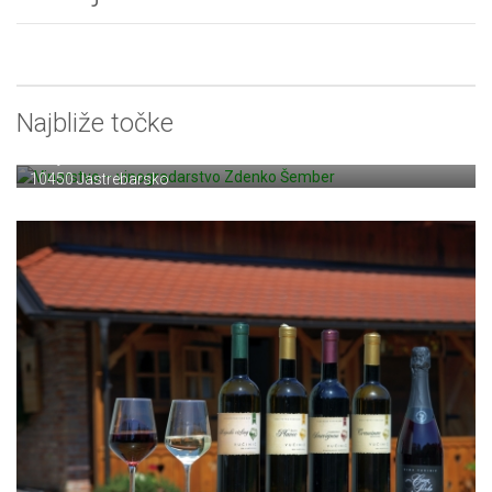
Najbliže točke
Vinarstvo – vinogradarstvo Zdenko Šember
Donji Pavlovčani 11b
10450 Jastrebarsko