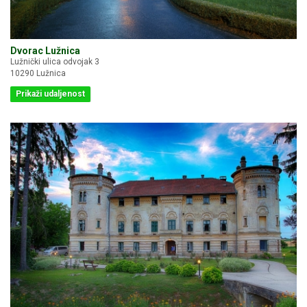
Dvorac Lužnica
Lužnički ulica odvojak 3
10290 Lužnica
Prikaži udaljenost