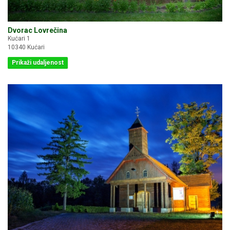
Dvorac Lovrečina
Kućari 1
10340 Kućari
Prikaži udaljenost