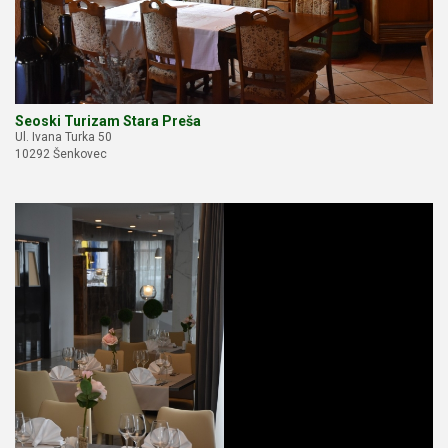
Seoski Turizam Stara Preša
Ul. Ivana Turka 50
10292 Šenkovec