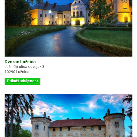
Dvorac Lužnica
Lužnički ulica odvojak 3
10290 Lužnica
Prikaži udaljenost