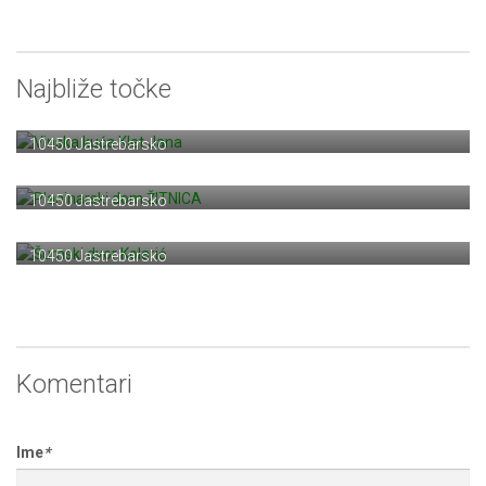
Najbliže točke
Vinska kuća Klet Jana
Prodin Dol 54
10450 Jastrebarsko
Planinarski dom ŽITNICA
Prodin Dol 72
10450 Jastrebarsko
Šumski dvor Kolarić
Ivančići 39
10450 Jastrebarsko
Komentari
Ime
*