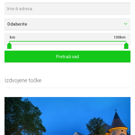
Odaberite
km
100km
Pretraži sad
Izdvojene točke