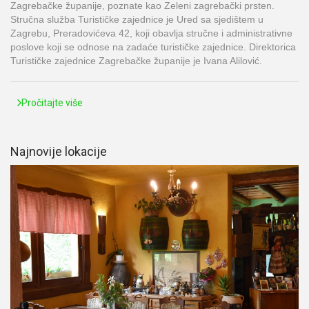
Zagrebačke županije, poznate kao Zeleni zagrebački prsten.
Stručna služba Turističke zajednice je Ured sa sjedištem u
Zagrebu, Preradovićeva 42, koji obavlja stručne i administrativne
poslove koji se odnose na zadaće turističke zajednice. Direktorica
Turističke zajednice Zagrebačke županije je Ivana Alilović.
Pročitajte više
Najnovije lokacije