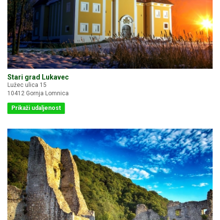
Stari grad Lukavec
Lužec ulica 15
10412 Gornja Lomnica
Prikaži udaljenost