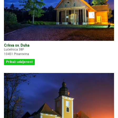
Crkva sv. Duha
Lučelnica 38F
10451 Pisarovina
Prikaži udaljenost