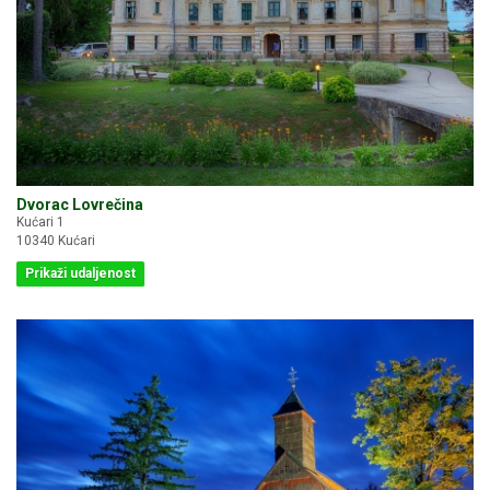
Dvorac Lovrečina
Kućari 1
10340 Kućari
Prikaži udaljenost