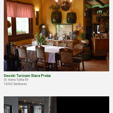
Seoski Turizam Stara Preša
Ul. Ivana Turka 50
10292 Šenkovec