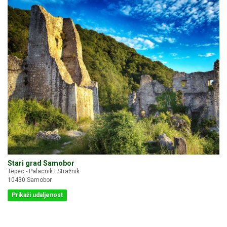
Stari grad Samobor
Tepec - Palacnik i Stražnik
10430 Samobor
Prikaži udaljenost