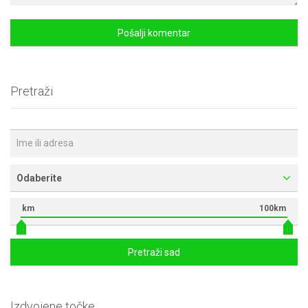
Pretraži
Odaberite
km
100km
Pretraži sad
Izdvojene točke