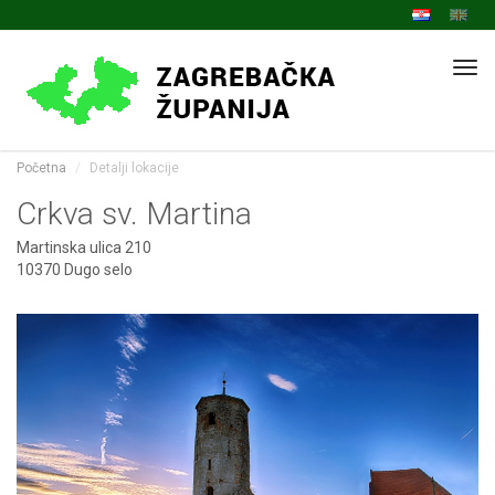
Navi
Početna
Detalji lokacije
Crkva sv. Martina
Martinska ulica 210
10370 Dugo selo