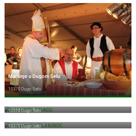
Martinje u Dugom Selu
10370 Dugo Selo
KLET OBITELJI BUNČIĆ
Šaškovečka 182
10370 Dugo Selo
Velika klet OBITELJI BUNČIĆ
Šaškovečka 182
10370 Dugo Selo