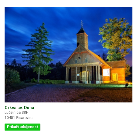
Crkva sv. Duha
Lučelnica 38F
10451 Pisarovina
Prikaži udaljenost