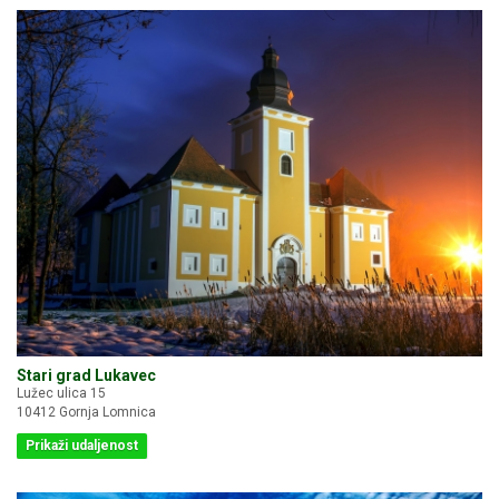
Stari grad Lukavec
Lužec ulica 15
10412 Gornja Lomnica
Prikaži udaljenost