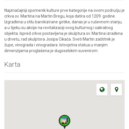
Najznačajniji spomenik kulture prve kategorije na ovom području je
crkva sv. Martina na Martin Bregu, koja datira od 1209. godine.
Izgrađena u stilu barokizirane gotike, danas je u ruševnom stanju,
a u tijeku su akcije na revitalizaciji ovog kulturnog i sakralnog
objekta. Ispred crkve postavljena je skulptura sv. Martina izrađena
u drvetu, rad skulptora Josipa Cikača. Sveti Martin zaštitnik je
župe, vinograda i vinogradara. Istovjetna statua u manjim
dimenzijama proglašena je dugoselskim suvenirom.
Karta