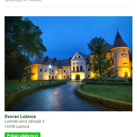
Dvorac Lužnica
Lužnički ulica odvojak 3
10290 Lužnica
Prikaži udaljenost