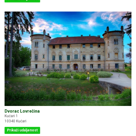
Dvorac Lovrečina
Kućari 1
10340 Kućari
Prikaži udaljenost