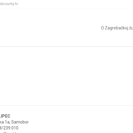
ebcounty.hr
O Zagrebačkoj žu
LIPEC
čka 1a, Samobor
8/239 010