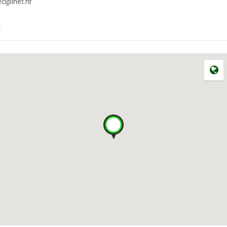
pec@inet.hr
a