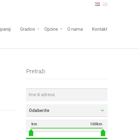
paniji
Gradovi
Općine
O nama
Kontakt
Pretraži
Odaberite
km
100km