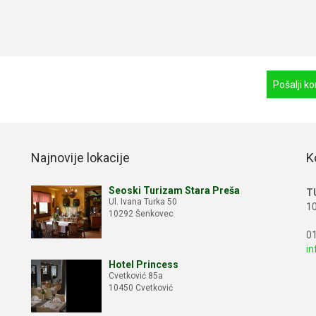
Najnovije lokacije
K
Seoski Turizam Stara Preša
T
Ul. Ivana Turka 50
10
10292 Šenkovec
01
in
Hotel Princess
Cvetković 85a
10450 Cvetković
e