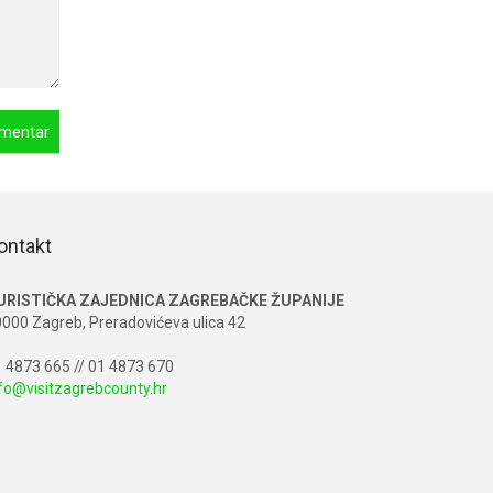
ontakt
URISTIČKA ZAJEDNICA ZAGREBAČKE ŽUPANIJE
000 Zagreb, Preradovićeva ulica 42
 4873 665 // 01 4873 670
fo@visitzagrebcounty.hr