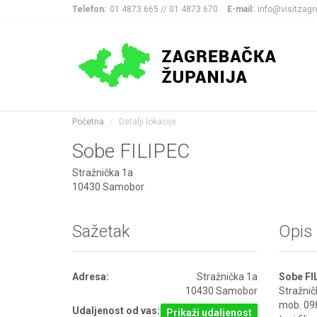
Telefon:
01 4873 665 // 01 4873 670
E-mail:
info@visitzagr
Početna
Detalji lokacije
Sobe FILIPEC
Stražnička 1a
10430 Samobor
Sažetak
Opis
Adresa:
Stražnička 1a
Sobe FI
10430 Samobor
Stražni
mob. 09
Udaljenost od vas:
Prikaži udaljenost