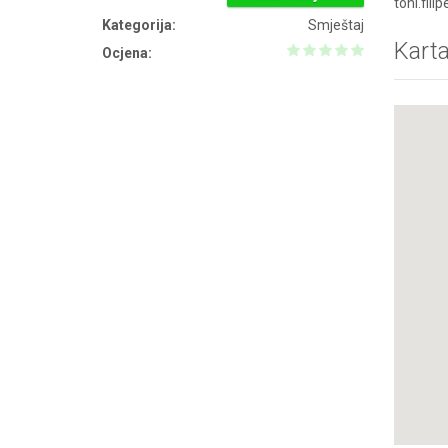
toni.fili
Kategorija:
Smještaj
Kart
Ocjena: