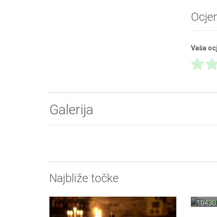
Ocje
Vaša oc
Galerija
Najbliže točke
Plani
Veliki 
10430