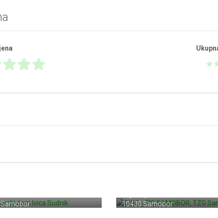
na
jena
Ukupn
CWQ - TIC SAMOBOR, TZ
narski dom Ivica Sudnik
Samobora
Dol bb
Trg kralja Tomislava 5
 Samobor
10430 Samobor