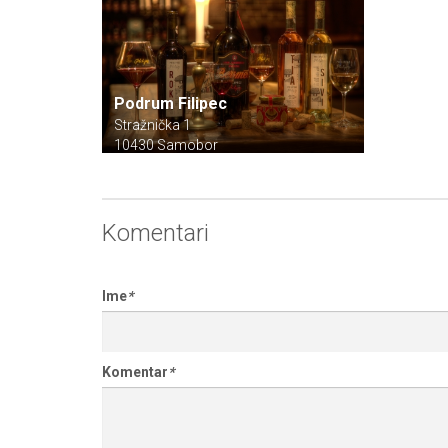
Podrum Filipec
Stražnička 1
10430 Samobor
Komentari
Ime
*
Komentar
*