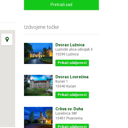
Pretraži sad
Izdvojene točke
Dvorac Lužnica
Lužnički ulica odvojak 3
10290 Lužnica
Prikaži udaljenost
Dvorac Lovrečina
Kućari 1
10340 Kućari
Prikaži udaljenost
Crkva sv. Duha
Lučelnica 38F
10451 Pisarovina
Prikaži udaljenost