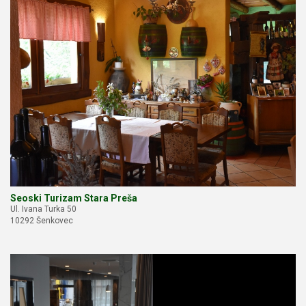
Seoski Turizam Stara Preša
Ul. Ivana Turka 50
10292 Šenkovec