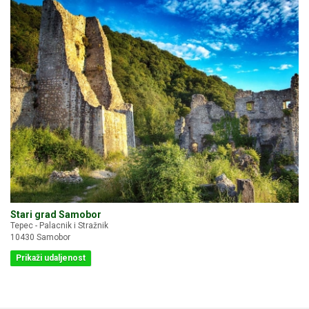
Stari grad Samobor
Tepec - Palacnik i Stražnik
10430 Samobor
Prikaži udaljenost