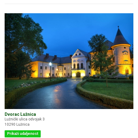
Dvorac Lužnica
Lužnički ulica odvojak 3
10290 Lužnica
Prikaži udaljenost