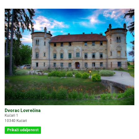
Dvorac Lovrečina
Kućari 1
10340 Kućari
Prikaži udaljenost