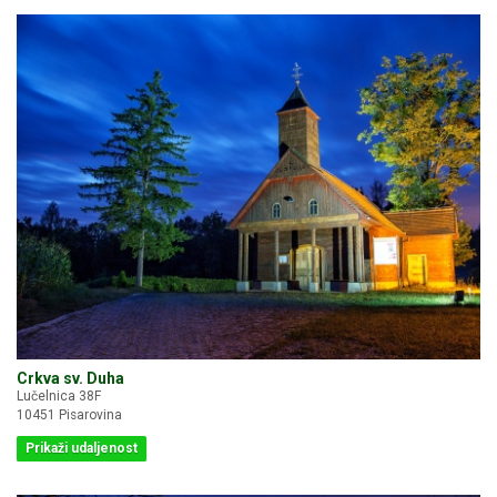
Crkva sv. Duha
Lučelnica 38F
10451 Pisarovina
Prikaži udaljenost