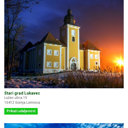
Stari grad Lukavec
Lužec ulica 15
10412 Gornja Lomnica
Prikaži udaljenost