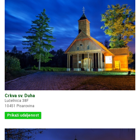
Crkva sv. Duha
Lučelnica 38F
10451 Pisarovina
Prikaži udaljenost