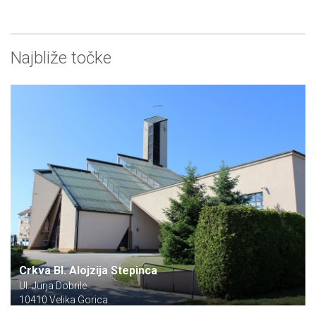
Najbliže točke
Crkva Bl. Alojzija Stepinca
Ul. Jurja Dobrile
10410 Velika Gorica
Apartman TIAC