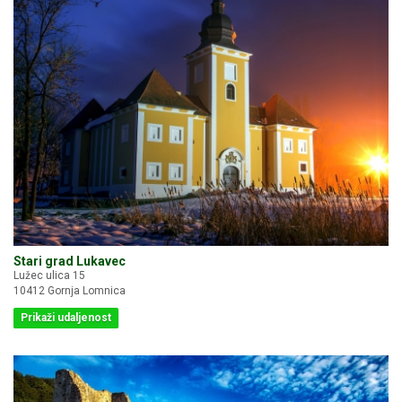
Stari grad Lukavec
Lužec ulica 15
10412 Gornja Lomnica
Prikaži udaljenost