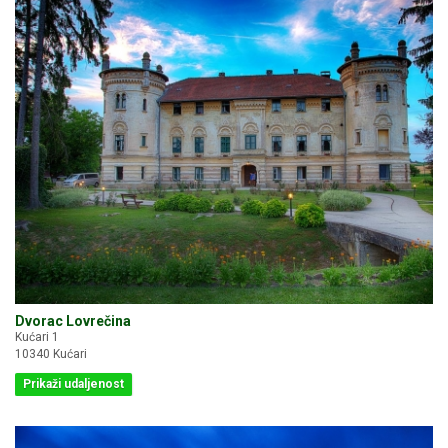
Dvorac Lovrečina
Kućari 1
10340 Kućari
Prikaži udaljenost