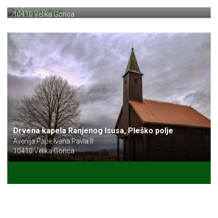
Jurja Dobrile 4
10410 Velika Gorica
Drvena kapela Ranjenog Isusa, Pleško polje
Avenija Pape Ivana Pavla II
10410 Velika Gorica