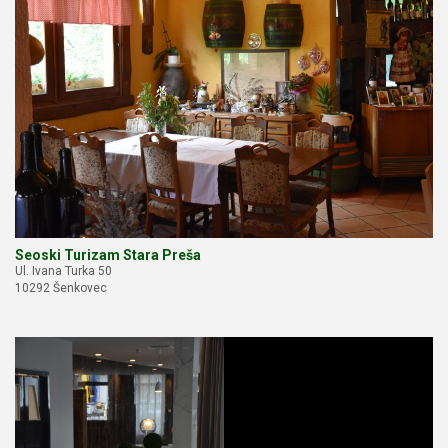
Seoski Turizam Stara Preša
Ul. Ivana Turka 50
10292 Šenkovec