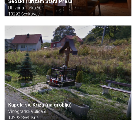
Seoski Turizam Stara Preša
Ul. Ivana Turka 50
10292 Šenkovec
Kapela sv. Križa (na groblju)
Vinogradska ulica 8
10292 Sveti Križ