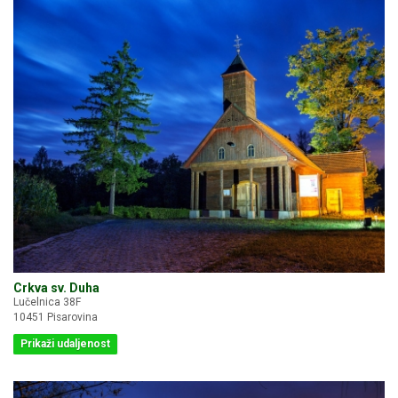
Crkva sv. Duha
Lučelnica 38F
10451 Pisarovina
Prikaži udaljenost