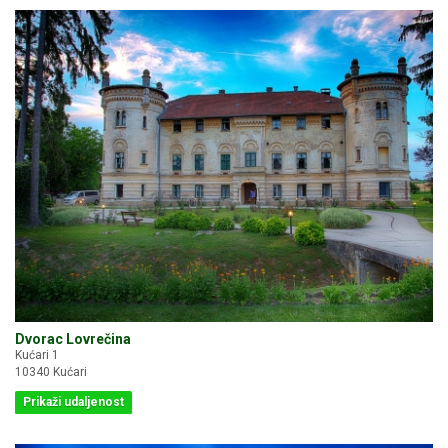
Dvorac Lovrečina
Kućari 1
10340 Kućari
Prikaži udaljenost