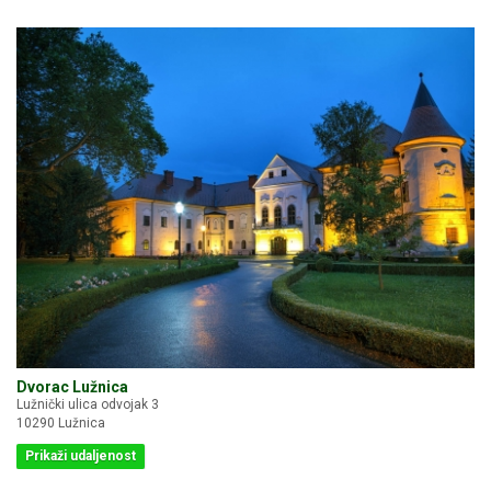
Dvorac Lužnica
Lužnički ulica odvojak 3
10290 Lužnica
Prikaži udaljenost