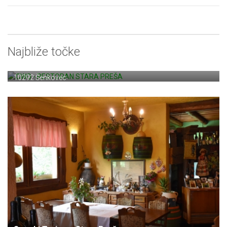
Najbliže točke
CWQ - RESTORAN STARA PREŠA
Ul. Ivana Turka 50
10292 Šenkovec