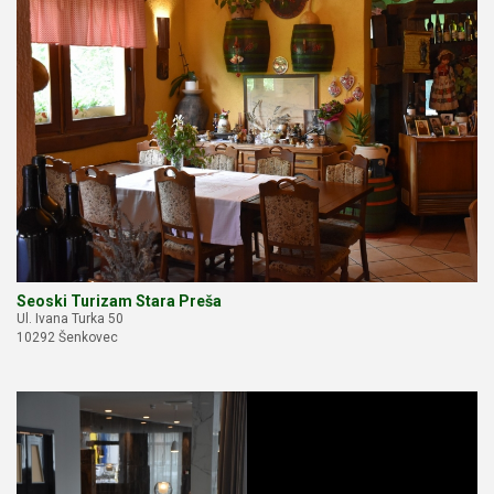
Seoski Turizam Stara Preša
Ul. Ivana Turka 50
10292 Šenkovec