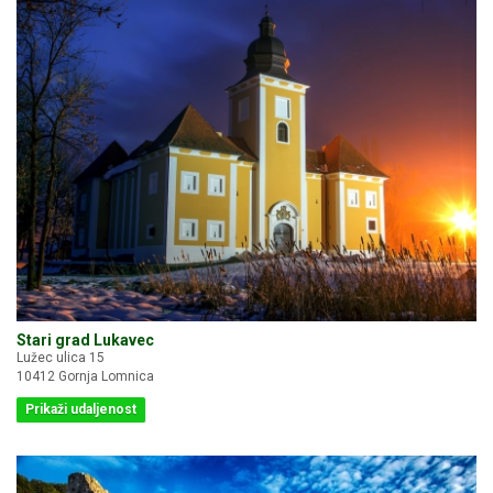
Stari grad Lukavec
Lužec ulica 15
10412 Gornja Lomnica
Prikaži udaljenost