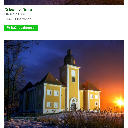
Crkva sv. Duha
Lučelnica 38F
10451 Pisarovina
Prikaži udaljenost