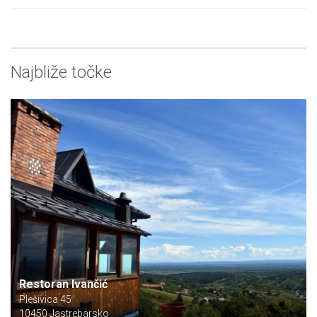
Najbliže točke
Restoran Ivančić
Plešivica 45
10450 Jastrebarsko