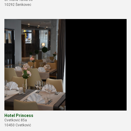
10292 Šenkovec
Hotel Princess
Cvetković 85a
10450 Cvetković