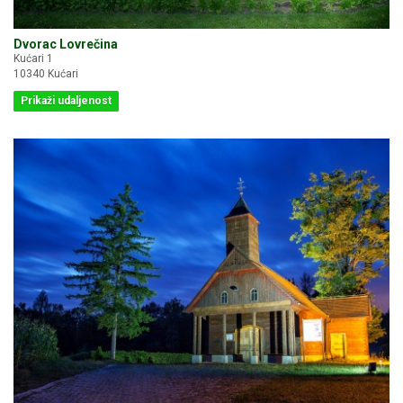
Dvorac Lovrečina
Kućari 1
10340 Kućari
Prikaži udaljenost