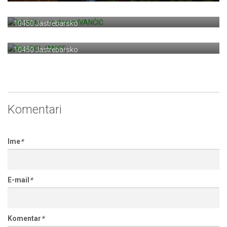
Izletište – restoran IVANČIĆ
Plešivica 45
10450 Jastrebarsko
Klet POLJANICE
Plešivica bb
10450 Jastrebarsko
Komentari
Ime
*
E-mail
*
Komentar
*