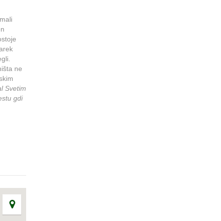
 mali
en
ostoje
varek
gli.
ništa ne
mskim
al Svetim
estu gdi