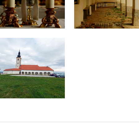
Pansion-restoran ŠUMSKI
on-restoran MILENIJ
DVOR