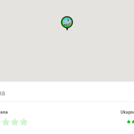
na
jena
Ukupn