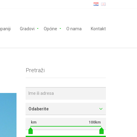
paniji
Gradovi
Općine
O nama
Kontakt
Pretraži
Odaberite
km
100km