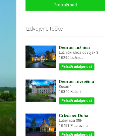
Pretraži sad
Izdvojene točke
Dvorac Lužnica
Lužnički ulica odvojak 3
10290 Lužnica
Prikaži udaljenost
Dvorac Lovrečina
Kućari 1
10340 Kućari
Prikaži udaljenost
Crkva sv. Duha
Lučelnica 38F
10451 Pisarovina
Prikaži udaljenost