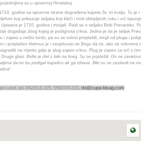
vrjednijima su u sjevernoj Hrvatskoj.
 1710. godine sa sjeverne strane dograđena kapela Sv. tri kralja. Tu je i
eljefom koji prikazuje seljaka koji kleči i moli sklopljenih ruku i vrč ispunj
Upisana je 1710. godina i inicijali. Radi se o seljaku Bolti Prevareku. P
rzije događaja zbog kojeg je podignuta crkva. Jedna je da je seljak Pre
u i zapeo u nešto tvrdo, pa su se volovi preplašili, otrgli od pluga i pobje
n i preplašen kleknuo je i zavjetovao se Bogu da će, ako se volovima 
sagraditi na mjestu gdje je plug zapeo crkvu. Plug je zapeo za vrč s ri
.
Druga glasi:
Bolte je išel z biki na breg. Su se poplašili. On se zavetov
aljima da im bu podigel kapelicu ak ga izbave. Biki su se zastavili na m
elica!
pni ured, tel. 042/616 225, 098/374 233,
rkt@zupa-bisag.com
a