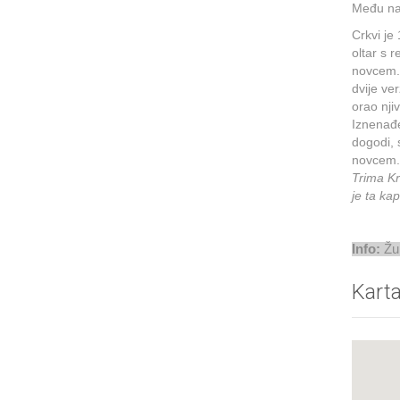
Među naj
Crkvi je
oltar s r
novcem. 
dvije ve
orao njiv
Iznenađe
dogodi, 
novcem
Trima Kr
je ta kap
Info:
Žu
Kart