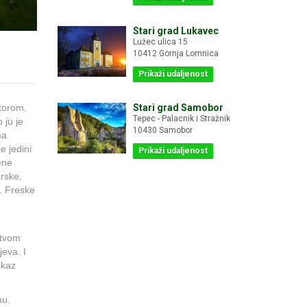
Stari grad Lukavec
Lužec ulica 15
10412 Gornja Lomnica
Prikaži udaljenost
Stari grad Samobor
torom.
Tepec - Palacnik i Stražnik
 ju je
10430 Samobor
ma
e jedini
Prikaži udaljenost
ene
arske.
.
Freske
štvom
jeva. I
ikaz
nu.