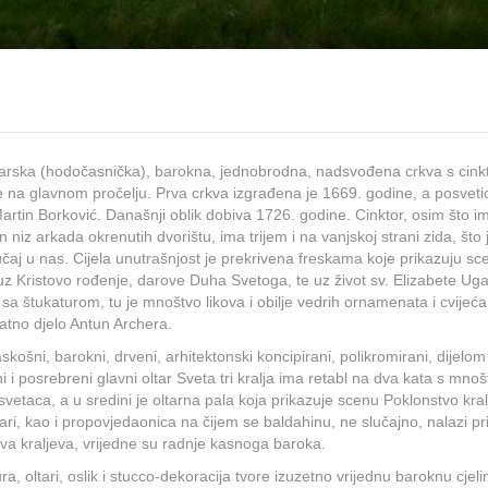
arska (hodočasnička), barokna, jednobrodna, nadsvođena crkva s cink
e na glavnom pročelju. Prva crkva izgrađena je 1669. godine,
a posvetio
artin Borković
. Današnji oblik dobiva 1726. godine. Cinktor, osim što i
n niz arkada okrenutih dvorištu, ima trijem i na vanjskoj strani zida, što j
učaj u nas. C
ijela unutrašnjost je prekrivena freskama koje prikazuju sc
z Kristovo rođenje, darove Duha Svetoga, te uz život sv. Elizabete Ug
sa štukaturom, tu je mnoštvo likova
i obilje vedrih ornamenata i cvijeća
jatno djelo Antun Archera.
raskošni, barokni, drveni, arhitektonski koncipirani, polikromirani, dijelom
i i posrebreni glavni oltar Sveta tri kralja ima retabl na dva kata s mno
 svetaca, a u sredini je oltarna pala koja prikazuje scenu Poklonstvo kral
tari, kao i propovjedaonica na čijem se baldahinu, ne slučajno, nalazi pr
va kraljeva, vrijedne su radnje kasnoga baroka.
ra, oltari, oslik i stucco-dekoracija tvore izuzetno vrijednu baroknu cjeli