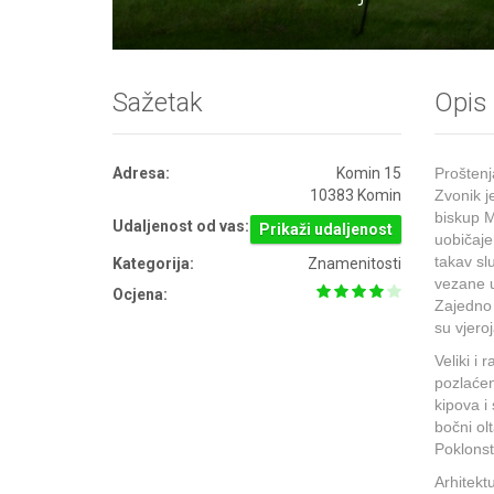
Sažetak
Opis
Adresa:
Komin 15
Proštenj
10383 Komin
Zvonik j
biskup M
Udaljenost od vas:
Prikaži udaljenost
uobičaje
takav sl
Kategorija:
Znamenitosti
vezane u
Ocjena:
Zajedno 
su
vjero
Veliki i 
pozlaćen
kipova i
bočni ol
Poklonst
Arhitektu