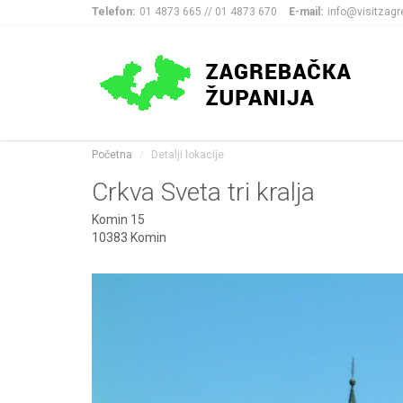
Telefon:
01 4873 665 // 01 4873 670
E-mail:
info@visitzagr
Početna
Detalji lokacije
Crkva Sveta tri kralja
Komin 15
10383 Komin