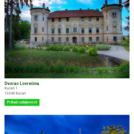
Dvorac Lovrečina
Kućari 1
10340 Kućari
Prikaži udaljenost