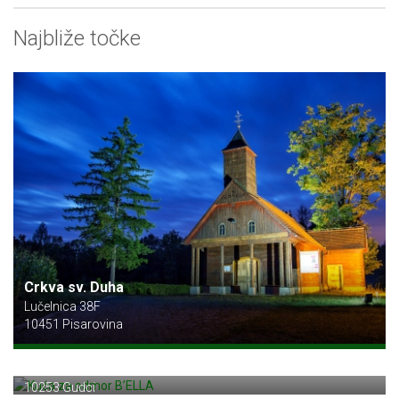
Najbliže točke
Crkva sv. Duha
Lučelnica 38F
10451 Pisarovina
Kuća za odmor B’ELLA
Jankofka 76
10253 Gudci