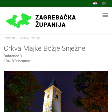
Navi
Početna
Detalji lokacije
Crkva Majke Božje Snježne
Dubranec 3
10418 Dubranec