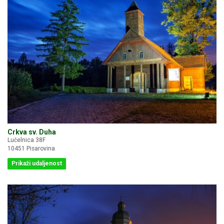
Crkva sv. Duha
Lučelnica 38F
10451 Pisarovina
Prikaži udaljenost