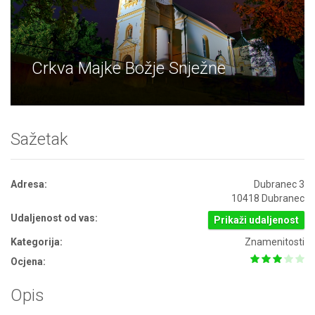
Crkva Majke Božje Snježne
Sažetak
Adresa:
Dubranec 3
10418 Dubranec
Udaljenost od vas:
Prikaži udaljenost
Kategorija:
Znamenitosti
Ocjena:
Opis