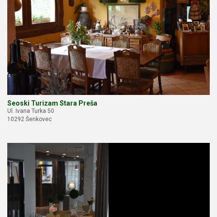
Seoski Turizam Stara Preša
Ul. Ivana Turka 50
10292 Šenkovec