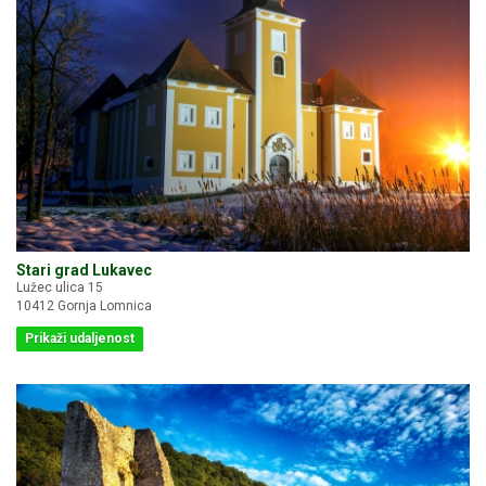
Stari grad Lukavec
Lužec ulica 15
10412 Gornja Lomnica
Prikaži udaljenost