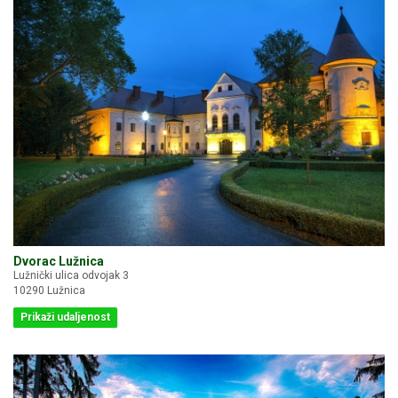
Dvorac Lužnica
Lužnički ulica odvojak 3
10290 Lužnica
Prikaži udaljenost