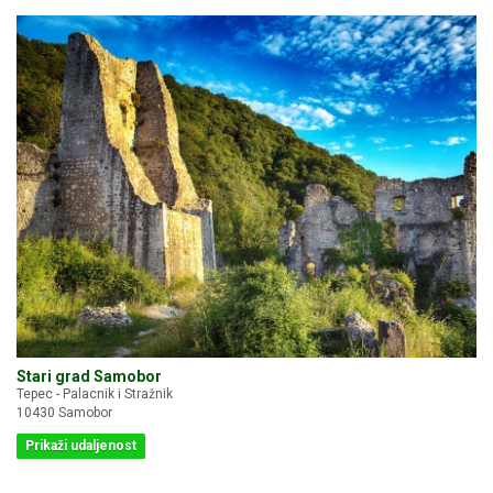
Stari grad Samobor
Tepec - Palacnik i Stražnik
10430 Samobor
Prikaži udaljenost