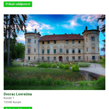
Prikaži udaljenost
Dvorac Lovrečina
Kućari 1
10340 Kućari