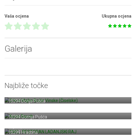
Vaša ocjena
Ukupna ocjena
Galerija
Najbliže točke
Crkva Majke Božje Vinske (Čiselske)
Školska ulica 7
10294 Donja Pušća
Kurija Rauch
Ulica Antuna Kovačića 12
10294 Gornja Pušća
CWQ - RESTORAN LADANJSKI RAJ
Rajski put 3
10299 Hrastina