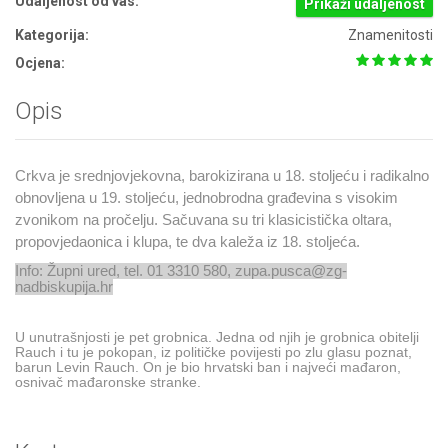
Udaljenost od vas:
Prikaži udaljenost
Kategorija:
Znamenitosti
Ocjena:
Opis
Crkva je srednjovjekovna, barokizirana u 18. stoljeću i radikalno
obnovljena u 19. stoljeću, jednobrodna građevina s visokim
zvonikom na pročelju. Sačuvana su tri klasicistička oltara,
propovjedaonica i klupa, te dva kaleža iz 18. stoljeća.
Info: Župni ured, tel. 01 3310 580, zupa.pusca@zg-
nadbiskupija.hr
U unutrašnjosti je pet grobnica. Jedna od njih je grobnica obitelji
Rauch i tu je pokopan, iz političke povijesti po zlu glasu poznat,
barun Levin Rauch. On je bio hrvatski ban i najveći mađaron,
osnivač mađaronske stranke.