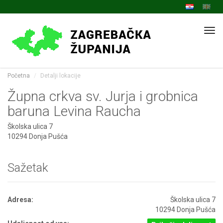
Navi
Početna
Detalji lokacije
Župna crkva sv. Jurja i grobnica
baruna Levina Raucha
Školska ulica 7
10294 Donja Pušća
Sažetak
Adresa:
Školska ulica 7
10294 Donja Pušća