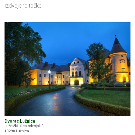
Izdvojene točke
Dvorac Lužnica
Lužnički ulica odvojak 3
10290 Lužnica