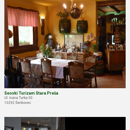
Seoski Turizam Stara Preša
Ul. Ivana Turka 50
10292 Šenkovec