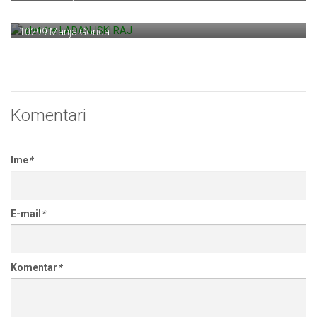
Izletište LADANJSKI RAJ
Rajski put 3
10299 Marija Gorica
Komentari
Ime
*
E-mail
*
Komentar
*