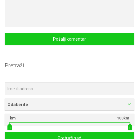
Pretraži
Odaberite
km
100km
Pretraži sad