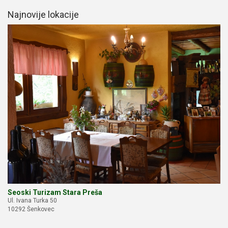
Najnovije lokacije
Seoski Turizam Stara Preša
Ul. Ivana Turka 50
10292 Šenkovec