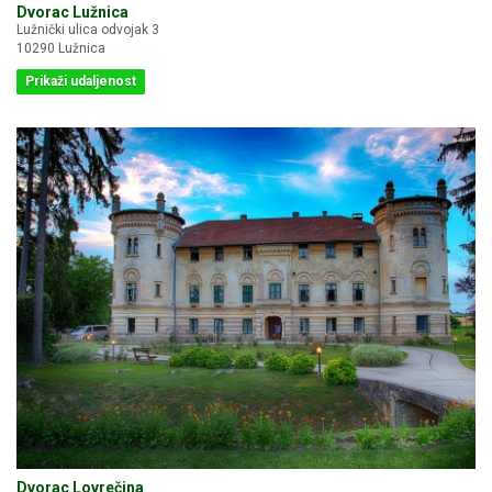
Dvorac Lužnica
Lužnički ulica odvojak 3
10290 Lužnica
Prikaži udaljenost
Dvorac Lovrečina