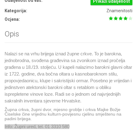
Udaljenost od vas:
Prikaži udaljenost
Kategorija:
Znamenitosti
Ocjena:
Opis
Nalazi se na vrhu brijega iznad župne crkve. To je barokna,
jednobrodna, svođena građevina sa zvonikom iznad pročelja
građena u 18./19. stoljeću. U kapeli nalazimo barokni glavni oltar
iz 1722. godine, dva bočna oltara u kasnobaroknom stilu,
propovjedaonicu, klupe i sakristijski ormar. Posebno je vrijedan i
jedinstven atektonski barokni oltar s retablom u obliku
isprepletene vinove loze. Radi se o jednom od najvrjednijih
sakralnih inventara sjeverne Hrvatske.
Župna crkva, župni dvor, mjesno groblje i crkva Majke Božje
Čiselske čine vrijednu kulturn-povijesnu cjelinu smještenu na
padini brijega.
Info: Župni ured, tel. 01 3310 580