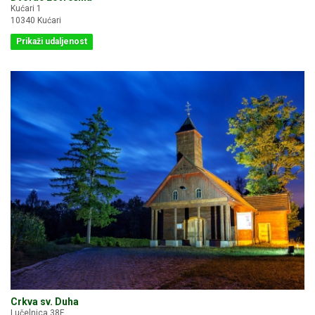
Kućari 1
10340 Kućari
Prikaži udaljenost
Crkva sv. Duha
Lučelnica 38F