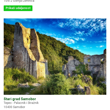
10412 Gornja Lomnica
Prikaži udaljenost
Stari grad Samobor
Tepec - Palacnik i Stražnik
10430 Samobor