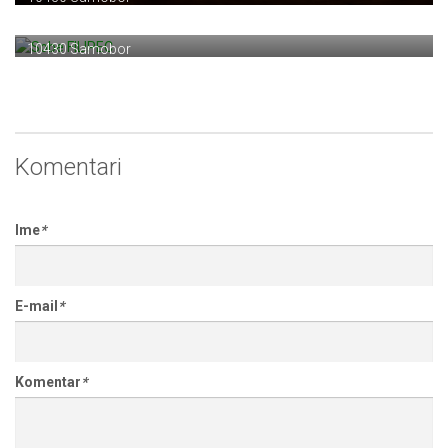
Sobe FILIPEC
Stražnička 1a
10430 Samobor
Komentari
Ime
*
E-mail
*
Komentar
*