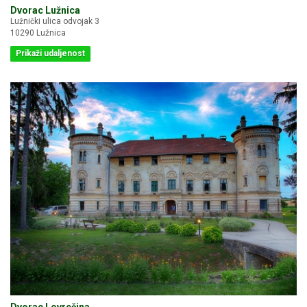
Dvorac Lužnica
Lužnički ulica odvojak 3
10290 Lužnica
Prikaži udaljenost
Dvorac Lovrečina