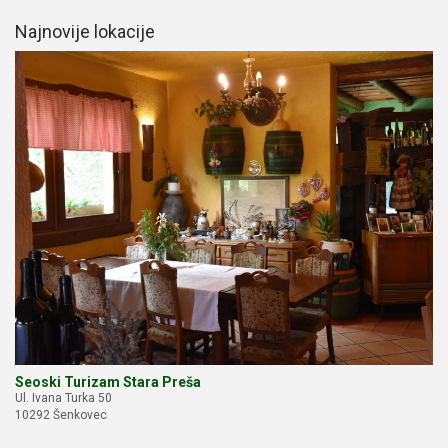
Najnovije lokacije
Seoski Turizam Stara Preša
Ul. Ivana Turka 50
10292 Šenkovec