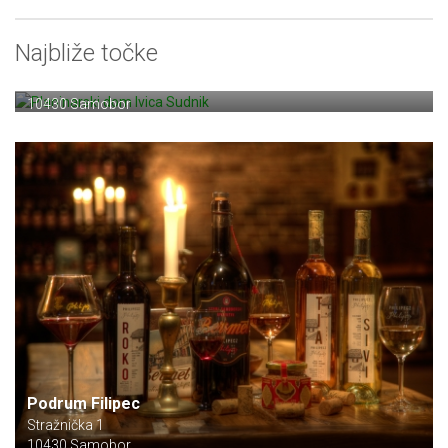
Najbliže točke
Planinarski dom Ivica Sudnik
Veliki Dol bb
10430 Samobor
Podrum Filipec
Stražnička 1
10430 Samobor