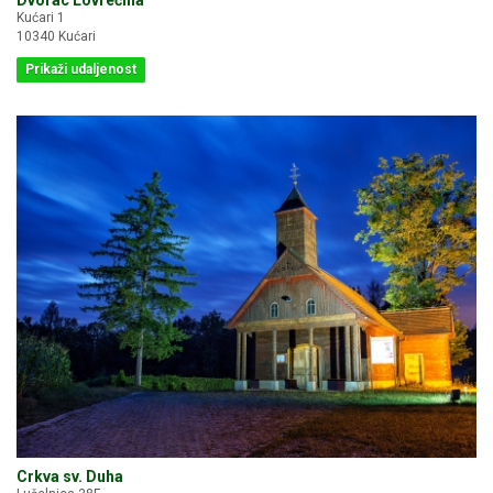
Kućari 1
10340 Kućari
Prikaži udaljenost
Crkva sv. Duha