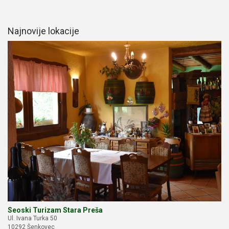
Najnovije lokacije
Seoski Turizam Stara Preša
Ul. Ivana Turka 50
10292 Šenkovec