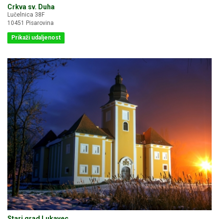
Crkva sv. Duha
Lučelnica 38F
10451 Pisarovina
Prikaži udaljenost
Stari grad Lukavec