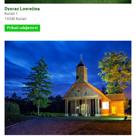
Dvorac Lovrečina
Kućari 1
10340 Kućari
Prikaži udaljenost