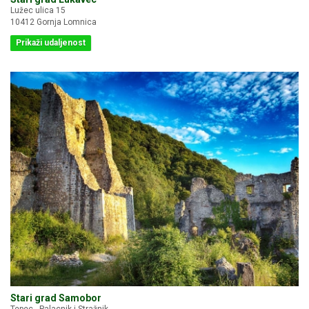
Lužec ulica 15
10412 Gornja Lomnica
Prikaži udaljenost
Stari grad Samobor
Tepec - Palacnik i Stražnik