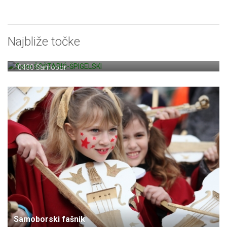
Najbliže točke
Sobe ŠOŠTARIĆ-ŠPIGELSKI
Milana Langa 18/4
10430 Samobor
Samoborski fašnik