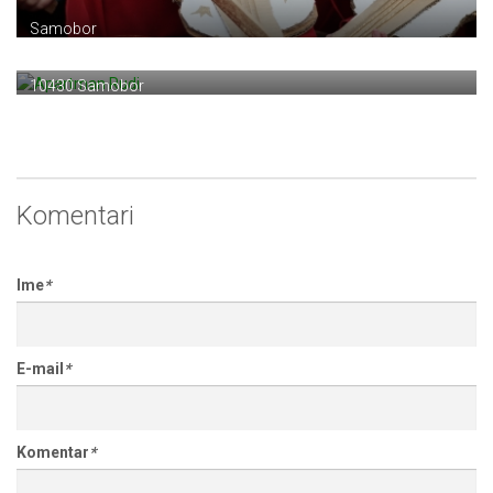
Samobor
Apartman Rudi
Perkovčeva 9
10430 Samobor
Komentari
Ime
*
E-mail
*
Komentar
*