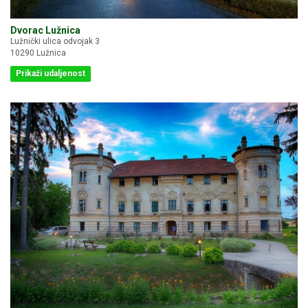
Dvorac Lužnica
Lužnički ulica odvojak 3
10290 Lužnica
Prikaži udaljenost