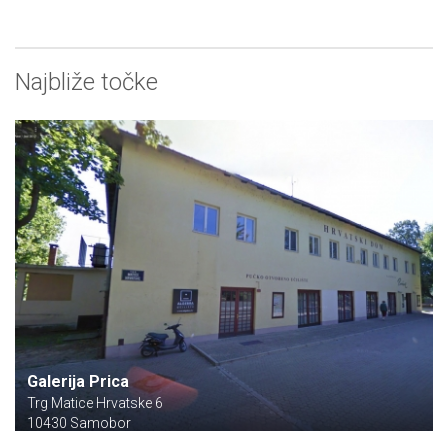
Najbliže točke
Galerija Prica
Trg Matice Hrvatske 6
10430 Samobor
Apartman Rudi