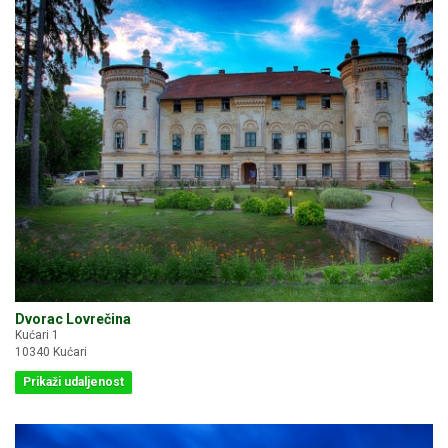
Dvorac Lovrečina
Kućari 1
10340 Kućari
Prikaži udaljenost