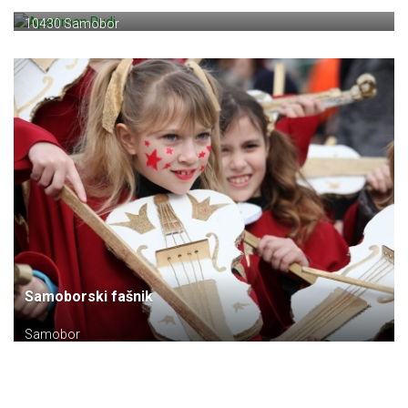
Perkovčeva 9
10430 Samobor
Samoborski fašnik
Samobor