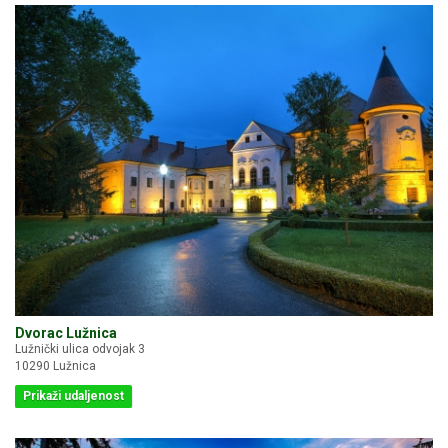
Dvorac Lužnica
Lužnički ulica odvojak 3
10290 Lužnica
Prikaži udaljenost