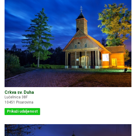
Crkva sv. Duha
Lučelnica 38F
10451 Pisarovina
Prikaži udaljenost