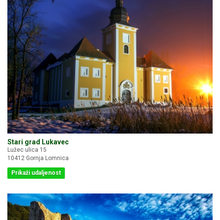
Stari grad Lukavec
Lužec ulica 15
10412 Gornja Lomnica
Prikaži udaljenost