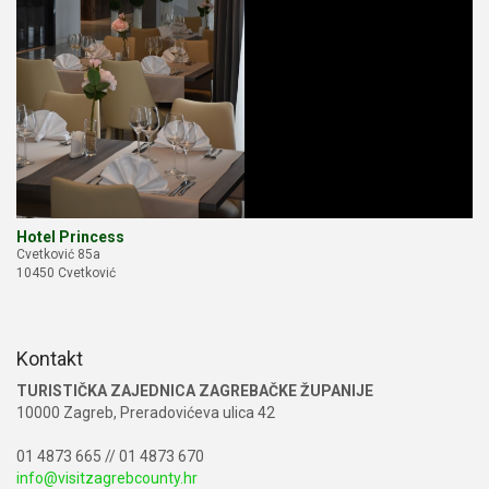
Hotel Princess
Cvetković 85a
10450 Cvetković
Kontakt
TURISTIČKA ZAJEDNICA ZAGREBAČKE ŽUPANIJE
10000 Zagreb, Preradovićeva ulica 42
01 4873 665 // 01 4873 670
info@visitzagrebcounty.hr