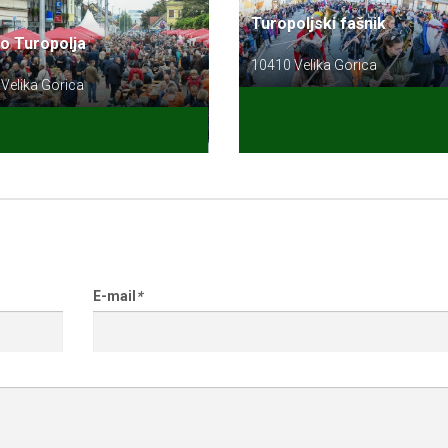
Turopoljski fašnik
o Turopolja
10410 Velika Gorica
Velika Gorica
E-mail
*