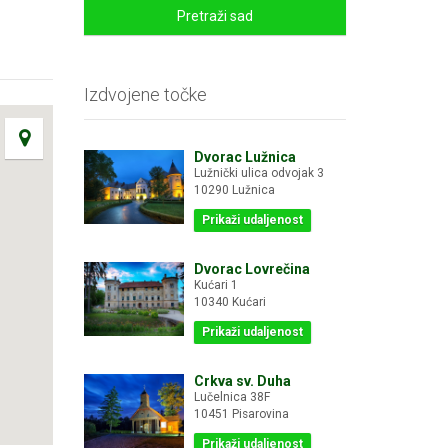
Pretraži sad
Izdvojene točke
Dvorac Lužnica
Lužnički ulica odvojak 3
10290 Lužnica
Prikaži udaljenost
Dvorac Lovrečina
Kućari 1
10340 Kućari
Prikaži udaljenost
Crkva sv. Duha
Lučelnica 38F
10451 Pisarovina
Prikaži udaljenost