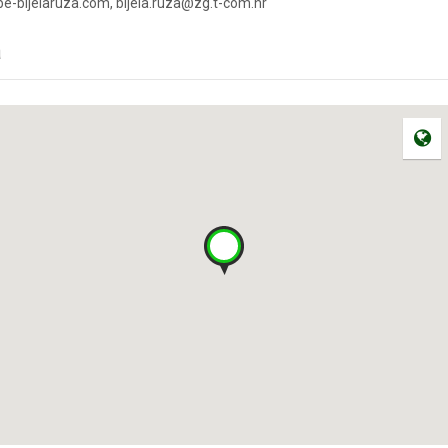
-bijelaruza.com, bijela.ruza@zg.t-com.hr
a