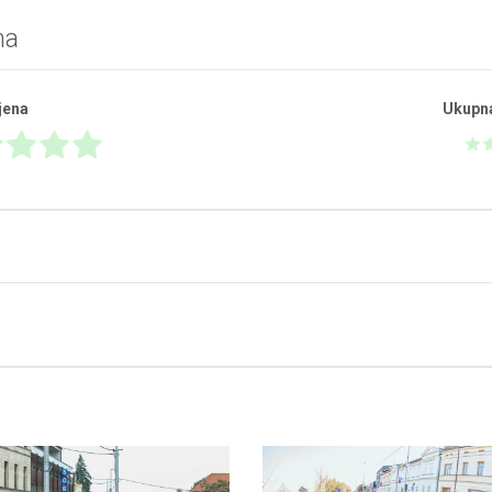
na
jena
Ukupn