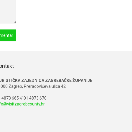
ontakt
URISTIČKA ZAJEDNICA ZAGREBAČKE ŽUPANIJE
000 Zagreb, Preradovićeva ulica 42
 4873 665 // 01 4873 670
fo@visitzagrebcounty.hr