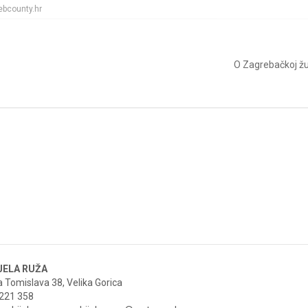
ebcounty.hr
O Zagrebačkoj žu
IJELA RUŽA
ja Tomislava 38, Velika Gorica
6221 358