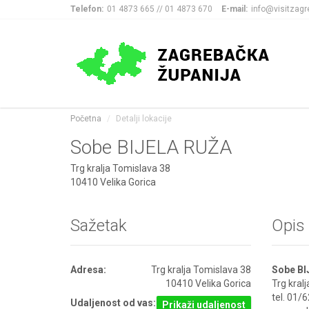
Telefon:
01 4873 665 // 01 4873 670
E-mail:
info@visitzagr
Početna
Detalji lokacije
Sobe BIJELA RUŽA
Trg kralja Tomislava 38
10410 Velika Gorica
Sažetak
Opis
Adresa:
Trg kralja Tomislava 38
Sobe B
10410 Velika Gorica
Trg kral
tel. 01/
Udaljenost od vas:
Prikaži udaljenost