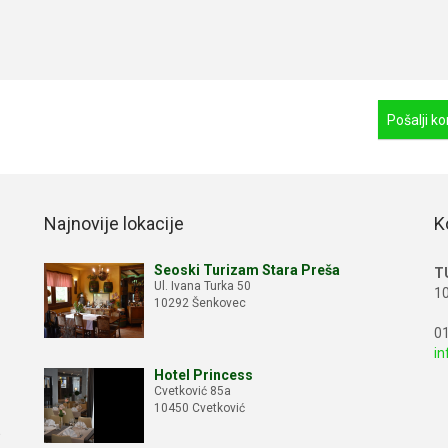
Najnovije lokacije
K
Seoski Turizam Stara Preša
T
Ul. Ivana Turka 50
10
10292 Šenkovec
01
in
Hotel Princess
Cvetković 85a
10450 Cvetković
e