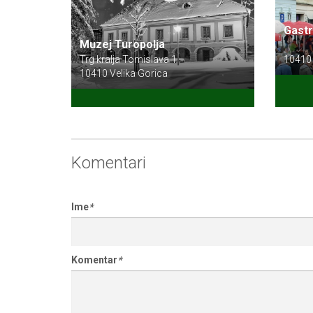
Gastr
Muzej Turopolja
Trg kralja Tomislava 1
10410 
10410 Velika Gorica
Komentari
Ime
*
Komentar
*