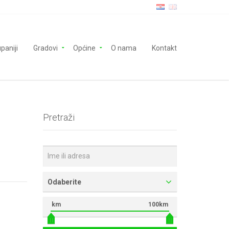
paniji
Gradovi
Općine
O nama
Kontakt
Pretraži
Odaberite
km
100km