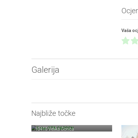
Ocje
Vaša oc
Galerija
Najbliže točke
Sobe OTA GARDEN
Sisačka 4
10410 Velika Gorica