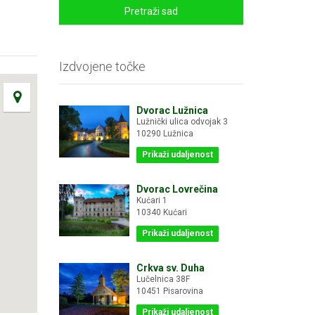
Pretraži sad
Izdvojene točke
Dvorac Lužnica
Lužnički ulica odvojak 3
10290 Lužnica
Prikaži udaljenost
Dvorac Lovrečina
Kućari 1
10340 Kućari
Prikaži udaljenost
Crkva sv. Duha
Lučelnica 38F
10451 Pisarovina
Prikaži udaljenost