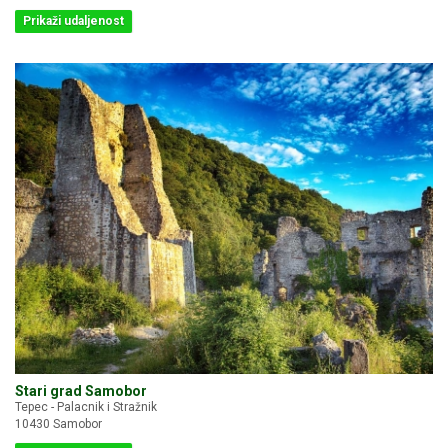
Prikaži udaljenost
Stari grad Samobor
Tepec - Palacnik i Stražnik
10430 Samobor