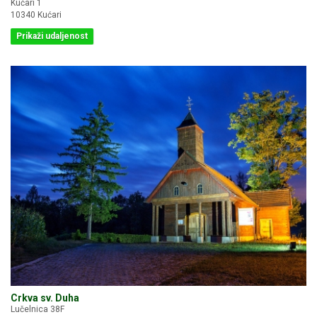
Kućari 1
10340 Kućari
Prikaži udaljenost
Crkva sv. Duha
Lučelnica 38F