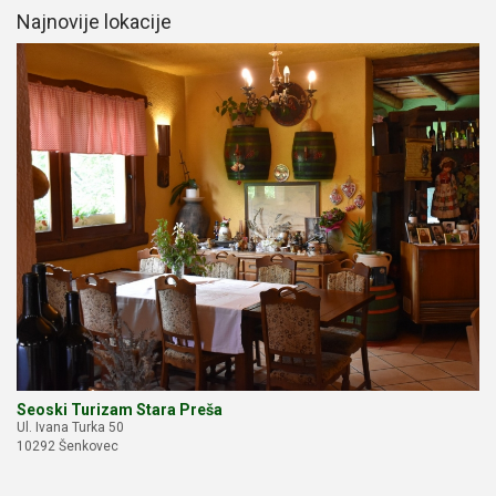
Najnovije lokacije
Seoski Turizam Stara Preša
Ul. Ivana Turka 50
10292 Šenkovec