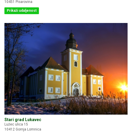
10451 Pisarovina
Prikaži udaljenost
Stari grad Lukavec
Lužec ulica 15
10412 Gornja Lomnica