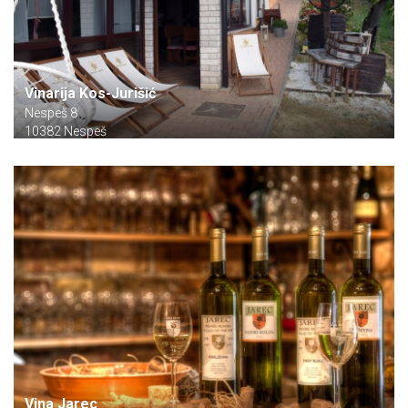
Vinarija Kos-Jurišić
Nespeš 8
10382 Nespeš
Vina Jarec