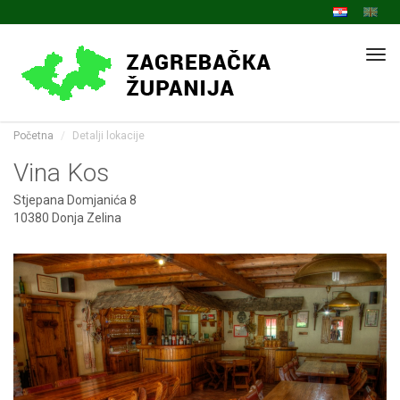
Navi
Početna
Detalji lokacije
Vina Kos
Stjepana Domjanića 8
10380 Donja Zelina