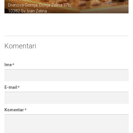
Drenova Gornja, Donja Zelina 37b,
10382 Sv. Ivan Zelina
Komentari
Ime
*
E-mail
*
Komentar
*