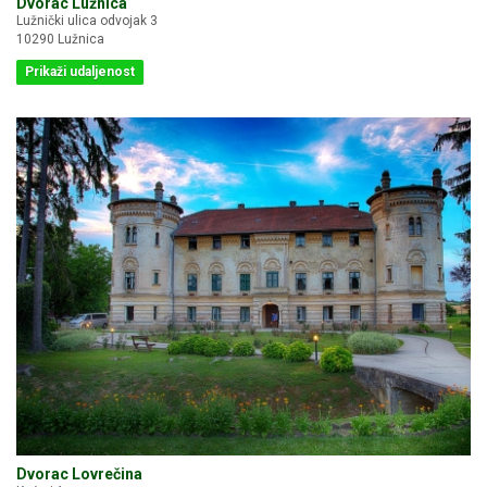
Dvorac Lužnica
Lužnički ulica odvojak 3
10290 Lužnica
Prikaži udaljenost
Dvorac Lovrečina