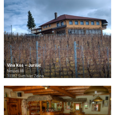
Vina Kos – Jurišić
Nespeš 8B
10382 Sveti Ivan Zelina