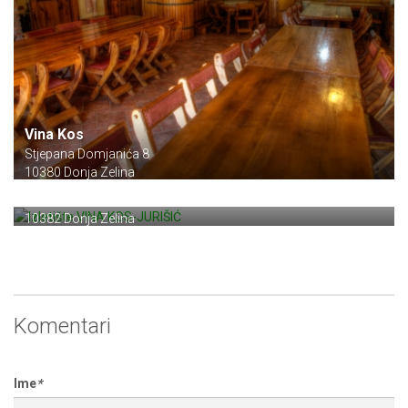
Vina Kos
Stjepana Domjanića 8
10380 Donja Zelina
Izletište VINA KOS-JURIŠIĆ
Suhodol Zelinski 25
10382 Donja Zelina
Komentari
Ime
*