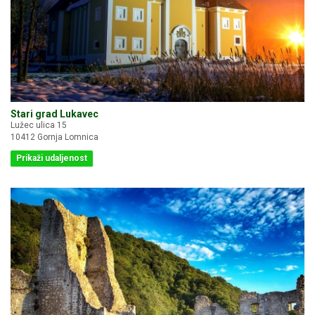
Stari grad Lukavec
Lužec ulica 15
10412 Gornja Lomnica
Prikaži udaljenost