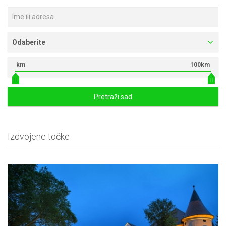
Odaberite
km
100km
Pretraži sad
Izdvojene točke