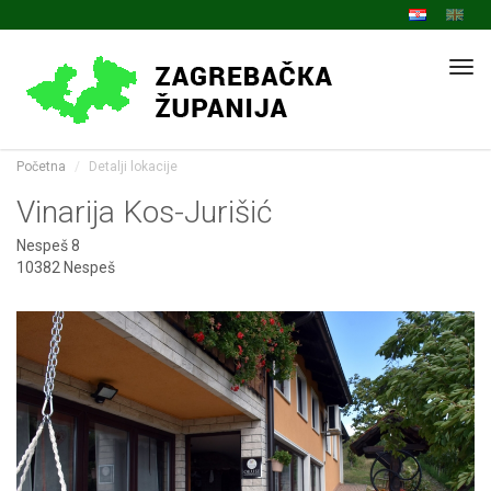
Navi
Početna
Detalji lokacije
Vinarija Kos-Jurišić
Nespeš 8
10382 Nespeš