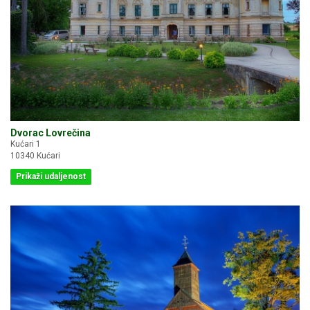
Dvorac Lovrečina
Kućari 1
10340 Kućari
Prikaži udaljenost