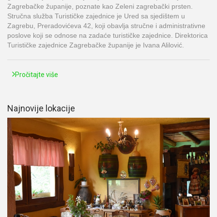
Zagrebačke županije, poznate kao Zeleni zagrebački prsten.
Stručna služba Turističke zajednice je Ured sa sjedištem u
Zagrebu, Preradovićeva 42, koji obavlja stručne i administrativne
poslove koji se odnose na zadaće turističke zajednice. Direktorica
Turističke zajednice Zagrebačke županije je Ivana Alilović.
Pročitajte više
Najnovije lokacije