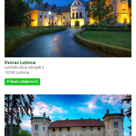
Dvorac Lužnica
Lužnički ulica odvojak 3
10290 Lužnica
Prikaži udaljenost