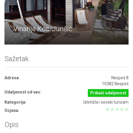
Vinarija Kos-Jurišić
Sažetak
Adresa:
Nespeš 8
10382 Nespeš
Udaljenost od vas:
Prikaži udaljenost
Kategorija:
Izletišta i seoski turizam
Ocjena:
Opis